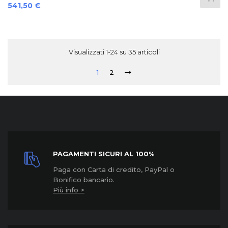
Prezzo
541,50 €
Visualizzati 1-24 su 35 articoli
1
2
PAGAMENTI SICURI AL 100%
Paga con Carta di credito, PayPal o
Bonifico bancario.
Più info >