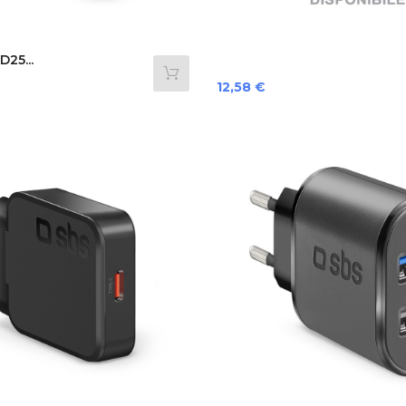
25...
Prezzo
12,58 €