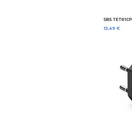
SBS TETR1CPD
Prezzo
12,49 €