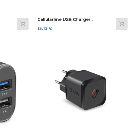
Cellularline USB Charger...
Prezzo
13,12 €