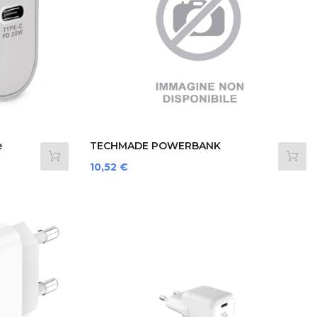
e
TECHMADE POWERBANK
GEMBIRD...
Prezzo
10,52 €