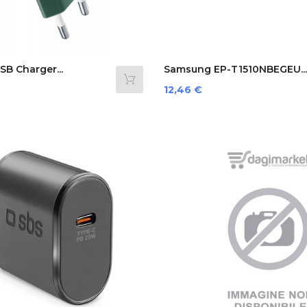
USB Charger...
Samsung EP-T1510NBEGEU...
Prezzo
12,46 €