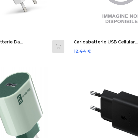
terie Da...
Caricabatterie USB Cellular...
Prezzo
12,44 €