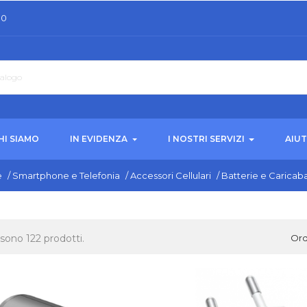
30
HI SIAMO
IN EVIDENZA
I NOSTRI SERVIZI
AIU
e
/
Smartphone e Telefonia
/
Accessori Cellulari
/
Batterie e Caricaba
 sono 122 prodotti.
Ord