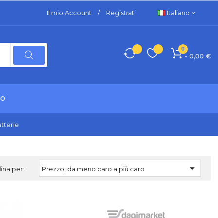
Il mio Account
/
Registrati
Italiano
0
- 0,00 €
TO
tterie

ina per:
Prezzo, da meno caro a più caro