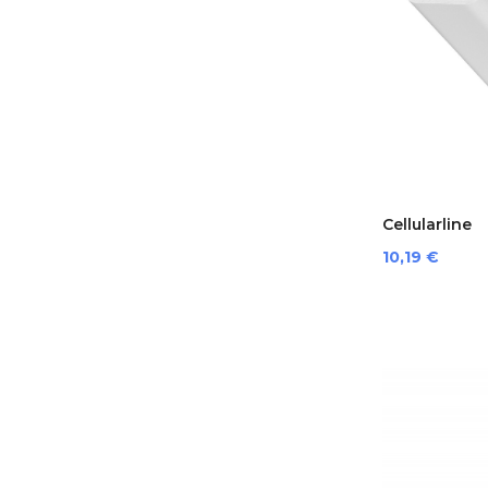
Cellularline
ACHUSB12WS
Prezzo
10,19 €