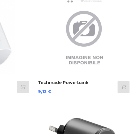
Techmade Powerbank
5000mAh...
Prezzo
9,13 €