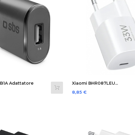
B1A Adattatore
Xiaomi BHR087LEU...
Prezzo
8,85 €