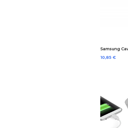
Samsung Cav
USB-C
Prezzo
10,85 €