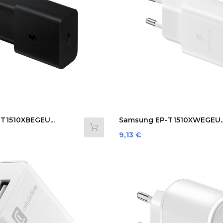
T1510XBEGEU...
Samsung EP-T1510XWEGEU..
Prezzo
9,13 €