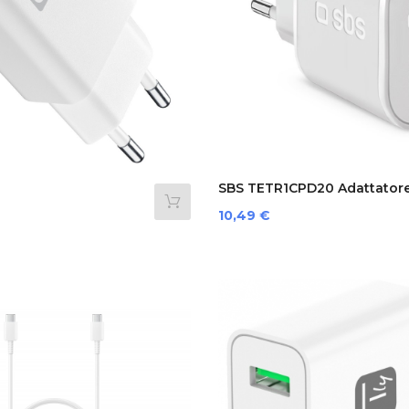
SBS TETR1CPD20 Adattator
MLW...
E...
Prezzo
10,49 €