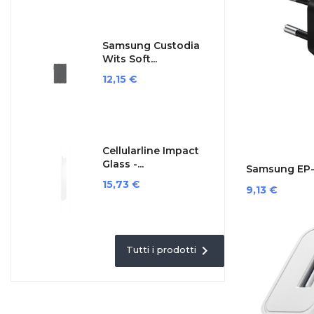
Samsung Custodia
Wits Soft...
Prezzo
12,15 €
Cellularline Impact
Glass -...
Samsung EP-
Prezzo
15,73 €
Prezzo
9,13 €

Tutti i prodotti