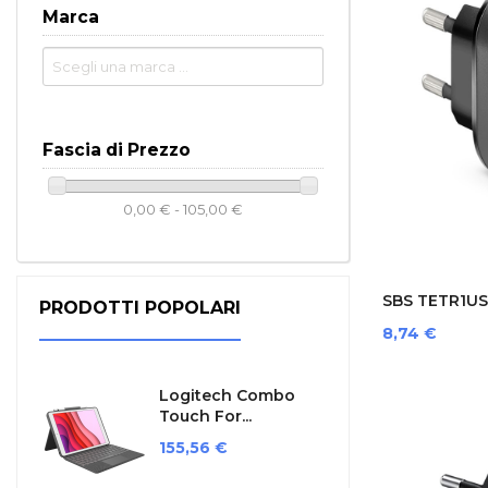
Marca
Fascia di Prezzo
0,00 € - 105,00 €
SBS TETR1US
PRODOTTI POPOLARI
E...
Prezzo
8,74 €
Logitech Combo
Touch For...
Prezzo
155,56 €