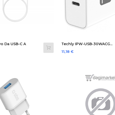
o Da USB-C A
Techly IPW-USB-30WACG...
Prezzo
11,18 €