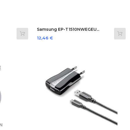
Samsung EP-T1510NWEGEU...
Prezzo
12,46 €