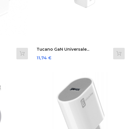
Tucano GaN Universale...
Prezzo
11,74 €