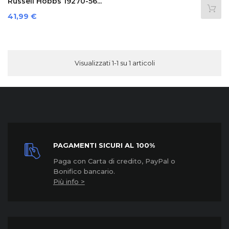
Russell Hobbs 19270-56...
Prezzo
41,99 €
Visualizzati 1-1 su 1 articoli
PAGAMENTI SICURI AL 100%
Paga con Carta di credito, PayPal o
Bonifico bancario.
Più info >