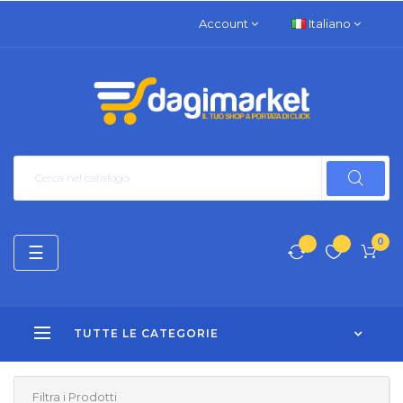
Account
Italiano
0
navigazione
☰
Toggle
TUTTE LE CATEGORIE
Filtra i Prodotti