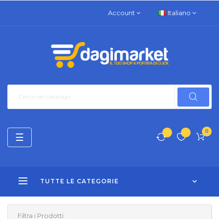
Account
Italiano
0
navigazione
☰
Toggle
TUTTE LE CATEGORIE
Filtra i Prodotti