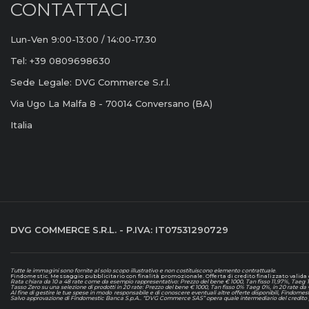
CONTATTACI
Lun-Ven 9:00-13:00 / 14:00-17.30
Tel: +39 0809698630
Sede Legale: DVG Commerce S.r.l.
Via Ugo La Malfa 8 - 70014 Conversano (BA)
Italia
DVG COMMERCE S.R.L. - P.IVA: IT07531290729
Tutte le immagini sono fornite al solo scopo illustrativo e non costituiscono elemento contrattuale
.
Findomestic. Messaggio pubblicitario con finalità promozionale. Offerta di credito finalizzato valida d
Rata chiara da 10 a 48 rate come da esempio rappresentativo: Prezzo del bene € 1000, Tan fisso 11,97%, Taeg 12,
Tasso Zero su una selezione di prodotti in 20 rate: Prezzo del bene € 1000, Tan fisso 0% Taeg 0%, in 20 rate da
Al fine di gestire le tue spese in modo responsabile e di conoscere eventuali altre offerte disponibili, Findomes
Salvo approvazione di Findomestic Banca S.p.A.. “DVG Commerce SAS” opera quale intermediario del credito p