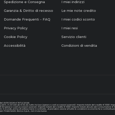
Spedizione e Consegna
I miei indirizzi
Garanzia & Diritto di recesso
Le mie note credito
Domande Frequenti - FAQ
I miei codici sconto
Privacy Policy
I miei resi
Cookie Policy
Servizio clienti
Accessibilità
Condizioni di vendita
al 01/01/2026 al 31/12/2026.
65%, in 20 rate da € 55,40, tutto incluso (spese e costi accessori azzerati). Importo totale del credito € 1000. I
 € 50 spese e costi accessori azzerati. Importo totale del credito € 1000. Importo totale dovuto dal Consumatore € 1
tic ti ricorda, prima di sottoscrivere il contratto, di prendere visione di tutte le condizioni economiche e contrattu
er Findomestic Banca S.p.A., non in esclusiva.