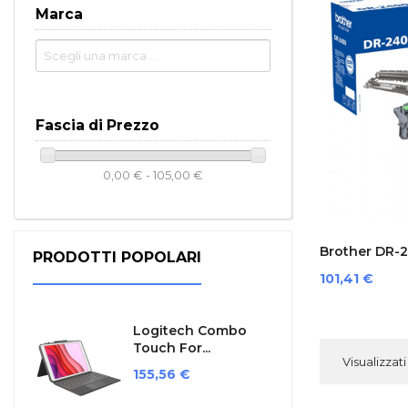
Marca
Fascia di Prezzo
0,00 € - 105,00 €
Brother DR-
PRODOTTI POPOLARI
Per...
Prezzo
101,41 €
Logitech Combo
Touch For...
Visualizzati 
Prezzo
155,56 €