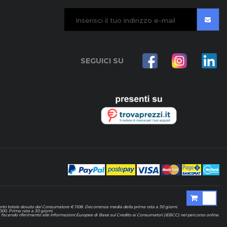
SEGUICI SU
mporto totale dovuto dal Consumatore € 1108. Decorrenza media della prima rata a 30 giorni.
000. Prima rata a 30 giorni.
ali, facendo riferimento alle Informazioni Europee di Base sul Credito ai Consumatori (IEBCC) nel percorso online.