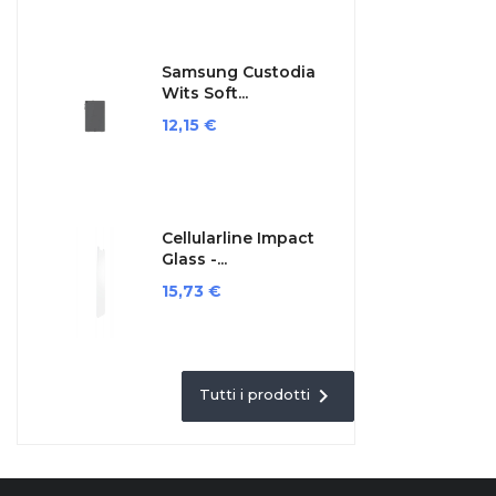
Samsung Custodia
Wits Soft...
Prezzo
12,15 €
Cellularline Impact
Glass -...
Prezzo
15,73 €

Tutti i prodotti