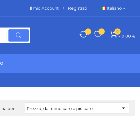
Il mio Account
/
Registrati
Italiano
0
- 0,00 €
TO

ina per:
Prezzo, da meno caro a più caro