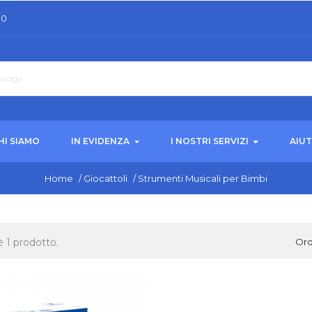
30
HI SIAMO
IN EVIDENZA
I NOSTRI SERVIZI
AIU
Home
/
Giocattoli
/
Strumenti Musicali per Bimbi
è 1 prodotto.
Ord