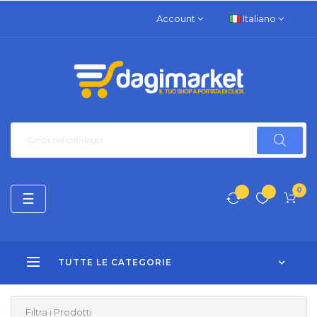
Account
Italiano
0
navigazione
☰
Toggle
TUTTE LE CATEGORIE
Filtra i Prodotti