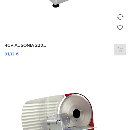
RGV AUSONIA 220...
Prezzo
81,12 €