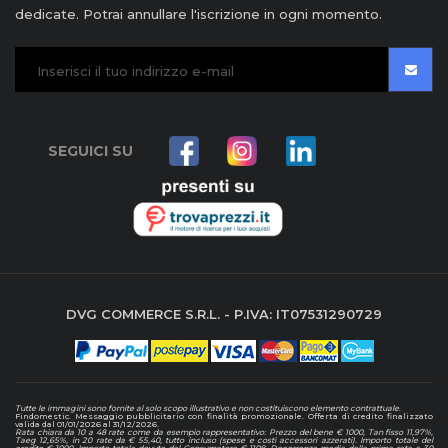
dedicate. Potrai annullare l'iscrizione in ogni momento.
SEGUICI SU
DVG COMMERCE S.R.L. - P.IVA: IT07531290729
Tutte le immagini sono fornite al solo scopo illustrativo e non costituiscono elemento contrattuale
.
Findomestic. Messaggio pubblicitario con finalità promozionale. Offerta di credito finalizzato
valida dal 01/01/2026 al 31/12/2026.
Rata chiara da 10 a 48 rate come da esempio rappresentativo: Prezzo del bene € 1000, Tan fisso 11,97%,
Taeg 12,65%, in 20 rate da € 55,40, tutto incluso (spese e costi accessori azzerati). Importo totale del