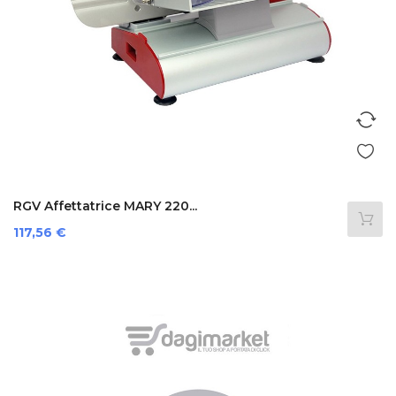
RGV Affettatrice MARY 220...
Prezzo
117,56 €