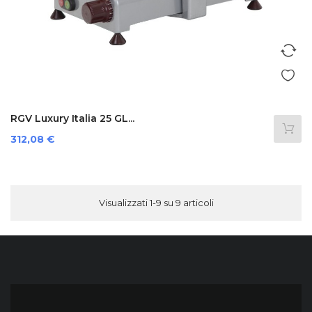
RGV Luxury Italia 25 GL...
Prezzo
312,08 €
Visualizzati 1-9 su 9 articoli