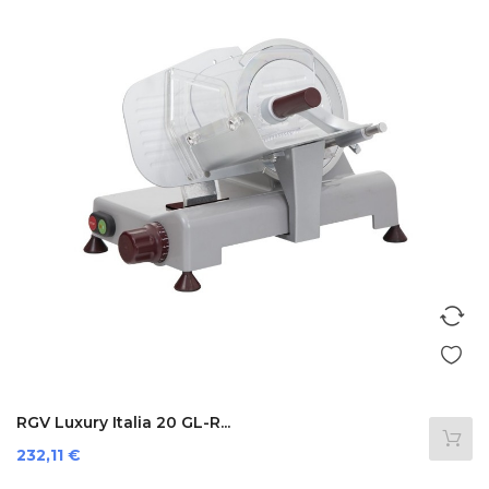
RGV Luxury Italia 20 GL-R...
Prezzo
232,11 €