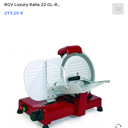
RGV Luxury Italia 22 GL-R...
Prezzo
277,29 €