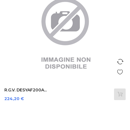
R.G.V. DESYAF200A...
Prezzo
224,20 €