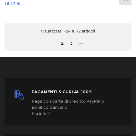
Prezzo
18,17 €
Visualizzati 1-24 su 72 articoli
1
2
3
PAGAMENTI SICURI AL 100%
Paga con Carta di credito, PayPal o
Bonifico bancario.
Più info >