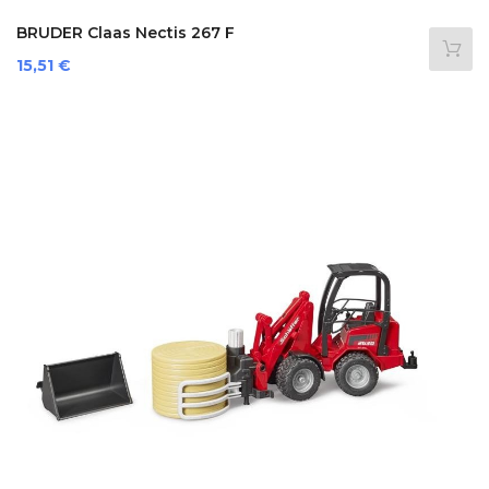
BRUDER Claas Nectis 267 F
Prezzo
15,51 €