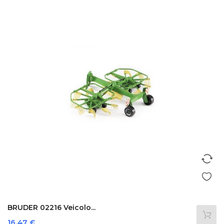
BRUDER 02216 Veicolo...
Prezzo
16,47 €