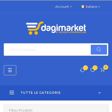
Account
Italiano
0
navigazione
☰
Toggle
TUTTE LE CATEGORIE
Filtra i Prodotti