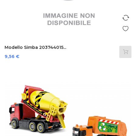
Modello Simba 203744015...
Prezzo
9,56 €