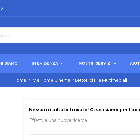
30
HI SIAMO
IN EVIDENZA
I NOSTRI SERVIZI
AIU
Home
/
TV e Home Cinema
/
Lettori di File Multimediali
Nessun risultato trovato! Ci scusiamo per l'in
Effettua una nuova ricerca: