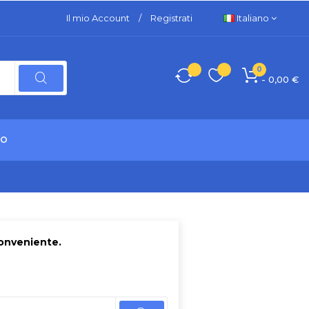
Il mio Account
/
Registrati
Italiano
0
- 0,00 €
TO
conveniente.