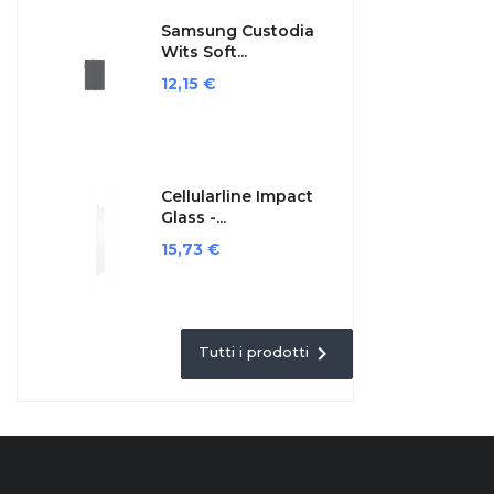
Samsung Custodia
Wits Soft...
Prezzo
12,15 €
Cellularline Impact
Glass -...
Prezzo
15,73 €

Tutti i prodotti