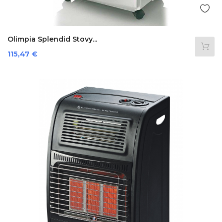
Olimpia Splendid Stovy...
Prezzo
115,47 €