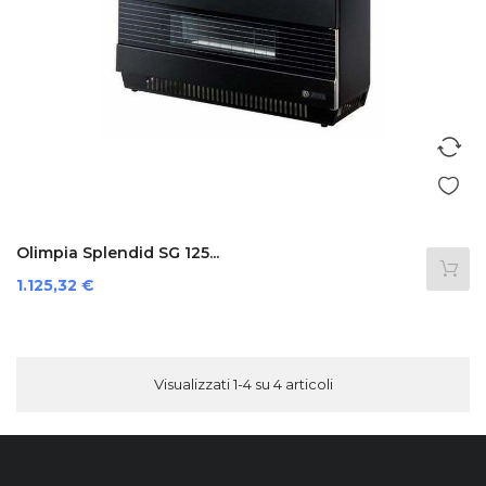
Olimpia Splendid SG 125...
Prezzo
1.125,32 €
Visualizzati 1-4 su 4 articoli