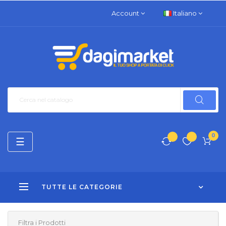
Account
Italiano
0
navigazione
☰
Toggle
TUTTE LE CATEGORIE
Filtra i Prodotti