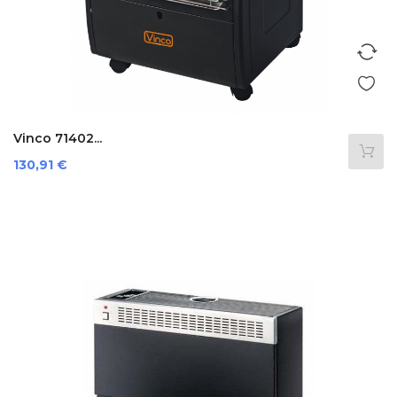
Vinco 71402...
Prezzo
130,91 €