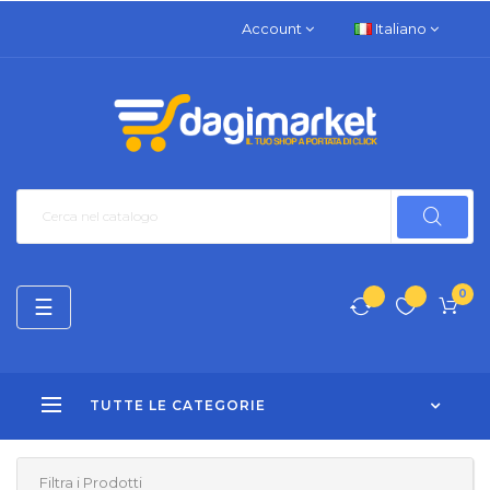
Account
Italiano
0
navigazione
☰
Toggle
TUTTE LE CATEGORIE
Filtra i Prodotti