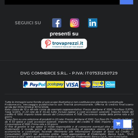
SEGUICI SU
DVG COMMERCE S.R.L. - P.IVA: IT07531290729
Tutte le immagini sono fornite al solo scopo illustrativo e non costituiscono elemento contrattuale
.
Findomestic. Messaggio pubblicitario con finalità promozionale. Offerta di credito finalizzato
valida dal 01/01/2026 al 31/12/2026.
Rata chiara da 10 a 48 rate come da esempio rappresentativo: Prezzo del bene € 1000, Tan fisso 11,97%,
Taeg 12,65%, in 20 rate da € 55,40, tutto incluso (spese e costi accessori azzerati). Importo totale del
credito € 1000. Importo totale dovuto dal Consumatore € 1108. Decorrenza media della prima rata a 30
giorni.
Tasso Zero su una selezione di prodotti in 20 rate: Prezzo del bene € 1000, Tan fisso 0% Taeg 0%, in 20 rate
da € 50 spese e costi accessori azzerati. Importo totale del credito € 1000. Importo totale dovuto dal
Consumatore € 1000. Prima rata a 30 giorni.
Al fine di gestire le tue spese in modo responsabile e di conoscere eventuali altre offerte disponibili,
Findomestic ti ricorda, prima di sottoscrivere il contratto, di prendere visione di tutte le condizioni
economiche e contrattuali, facendo riferimento alle Informazioni Europee di Base sul Credito ai
Consumatori (IEBCC) nel percorso online. Salvo approvazione di Findomestic Banca S.p.A.. “DVG
Commerce SAS” opera quale intermediario del credito per Findomestic Banca S.p.A., non in esclusiva.