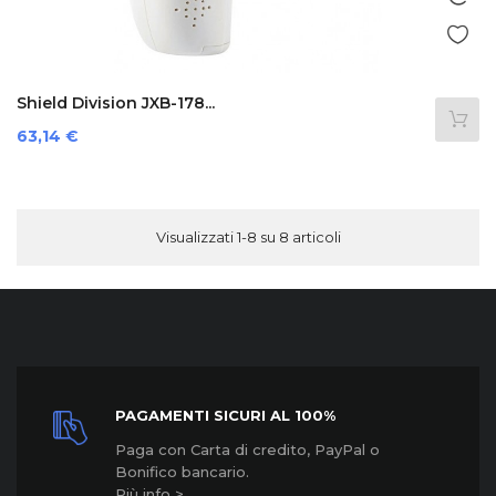
Shield Division JXB-178...
Prezzo
63,14 €
Visualizzati 1-8 su 8 articoli
PAGAMENTI SICURI AL 100%
Paga con Carta di credito, PayPal o
Bonifico bancario.
Più info >