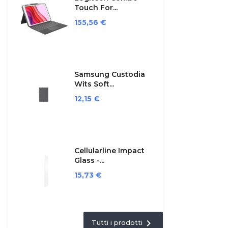
Touch For...
Prezzo
155,56 €
Samsung Custodia
Wits Soft...
Prezzo
12,15 €
Cellularline Impact
Glass -...
Prezzo
15,73 €

Tutti i prodotti