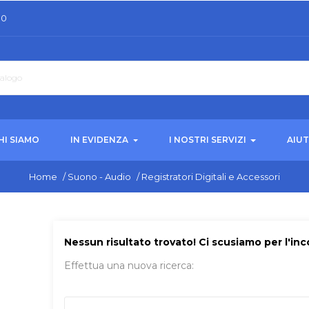
30
HI SIAMO
IN EVIDENZA
I NOSTRI SERVIZI
AIU
Home
/
Suono - Audio
/
Registratori Digitali e Accessori
Nessun risultato trovato! Ci scusiamo per l'in
Effettua una nuova ricerca: