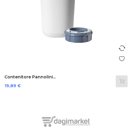
Contenitore Pannolini...
Prezzo
19,89 €