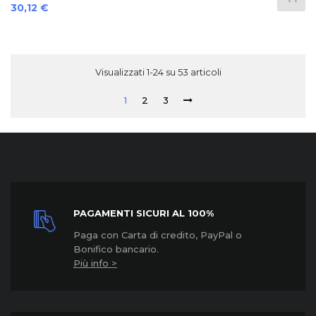
Prezzo
30,12 €
Visualizzati 1-24 su 53 articoli
1
2
3
PAGAMENTI SICURI AL 100%
Paga con Carta di credito, PayPal o
Bonifico bancario.
Più info >