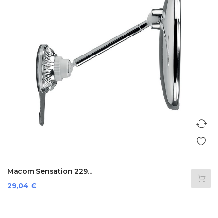
Macom Sensation 229...
Prezzo
29,04 €