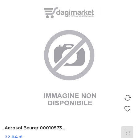
Aerosol Beurer 00010573...
Prezzo
22,84 €