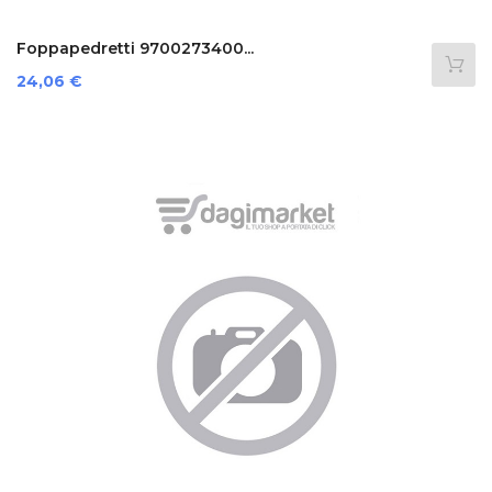
Foppapedretti 9700273400...
Prezzo
24,06 €