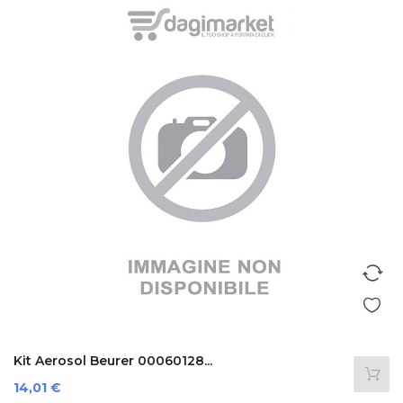
Kit Aerosol Beurer 00060128...
Prezzo
14,01 €