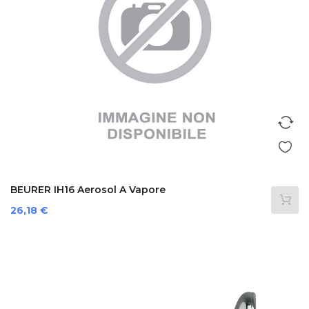
BEURER IH16 Aerosol A Vapore
Prezzo
26,18 €