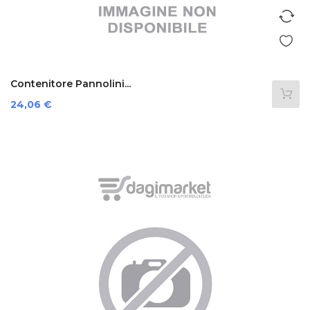
Contenitore Pannolini...
Prezzo
24,06 €