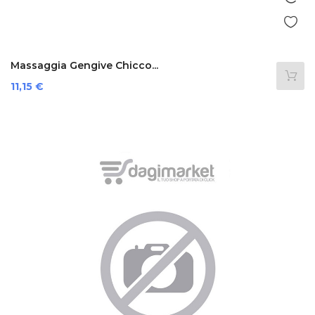
Massaggia Gengive Chicco...
Prezzo
11,15 €