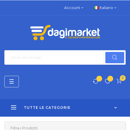
Account
Italiano
0
navigazione
☰
Toggle
TUTTE LE CATEGORIE
Filtra i Prodotti