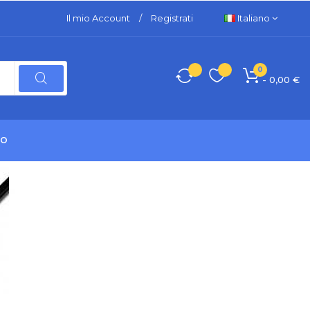
Il mio Account
/
Registrati
Italiano
0
- 0,00 €
TO