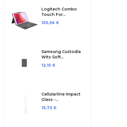
Logitech Combo
Touch For...
Prezzo
155,56 €
Samsung Custodia
Wits Soft...
Prezzo
12,15 €
Cellularline Impact
Glass -...
Prezzo
15,73 €