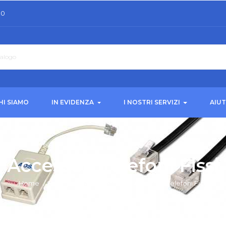
30
HI SIAMO
IN EVIDENZA
I NOSTRI SERVIZI
AIU
Accessori Telefoni Fissi
Home
/
Smartphone e Telefonia
/
Accessori Telefoni Fissi