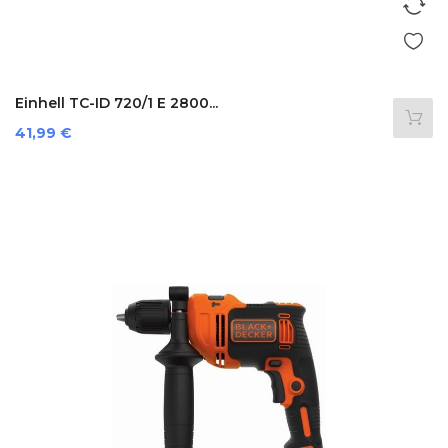
Einhell TC-ID 720/1 E 2800...
Prezzo
41,99 €