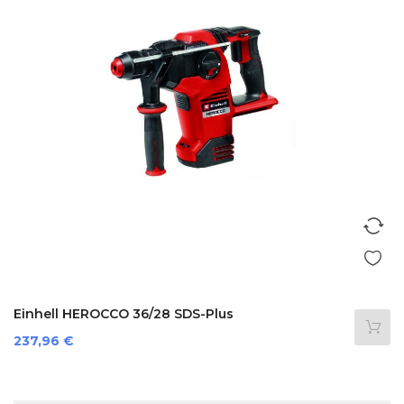
Einhell HEROCCO 36/28 SDS-Plus
Prezzo
237,96 €