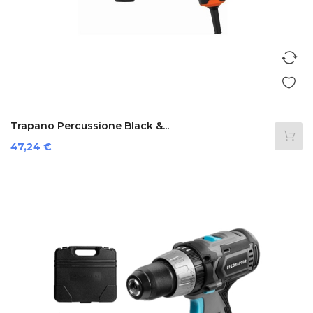
Trapano Percussione Black &...
Prezzo
47,24 €