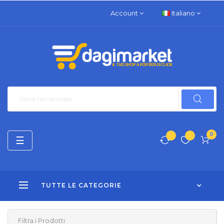
Account
Italiano
0
navigazione
☰
Toggle
TUTTE LE CATEGORIE
Filtra i Prodotti