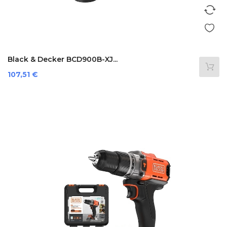
Black & Decker BCD900B-XJ...
Prezzo
107,51 €