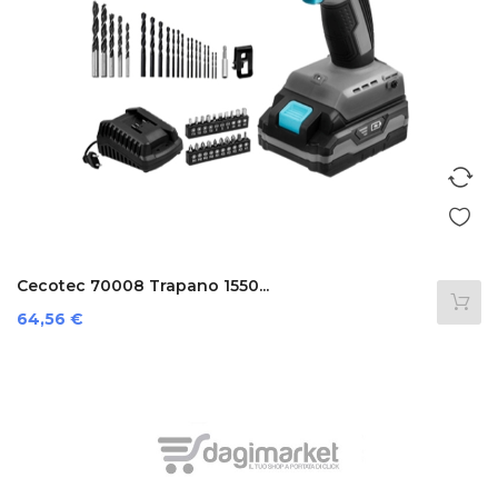
Cecotec 70008 Trapano 1550...
Prezzo
64,56 €