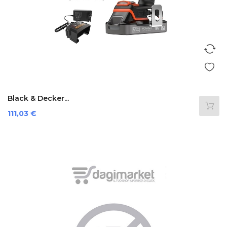
Black & Decker...
Prezzo
111,03 €