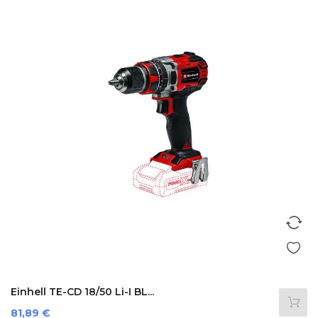
Einhell TE-CD 18/50 Li-I BL...
Prezzo
81,89 €