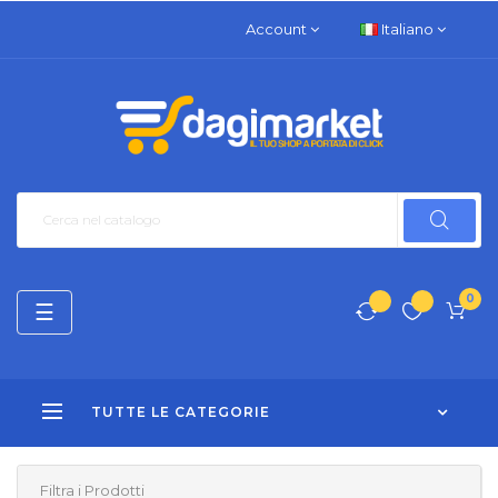
Account
Italiano
0
navigazione
☰
Toggle
TUTTE LE CATEGORIE
Filtra i Prodotti