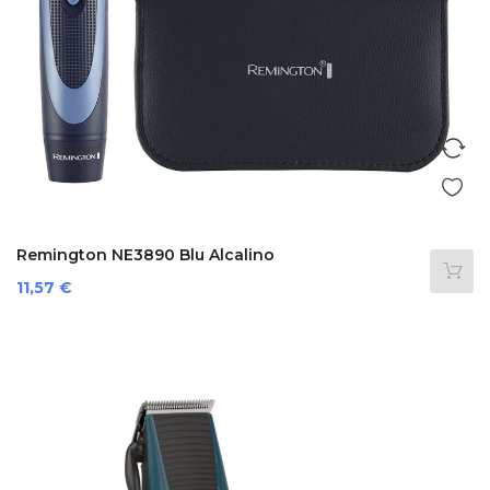
Remington NE3890 Blu Alcalino
Prezzo
11,57 €