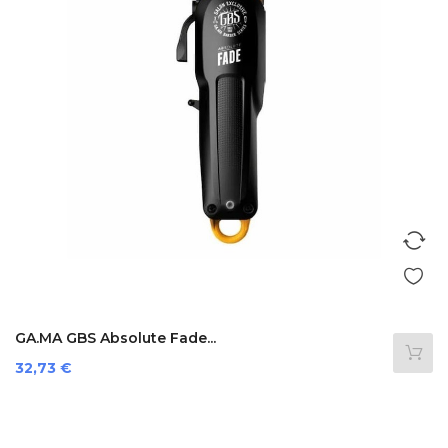
GA.MA GBS Absolute Fade...
Prezzo
32,73 €