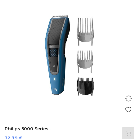
Philips 5000 Series...
Prezzo
32,79 €