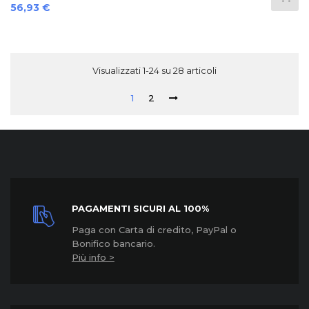
Prezzo
56,93 €
Visualizzati 1-24 su 28 articoli
1
2
PAGAMENTI SICURI AL 100%
Paga con Carta di credito, PayPal o
Bonifico bancario.
Più info >