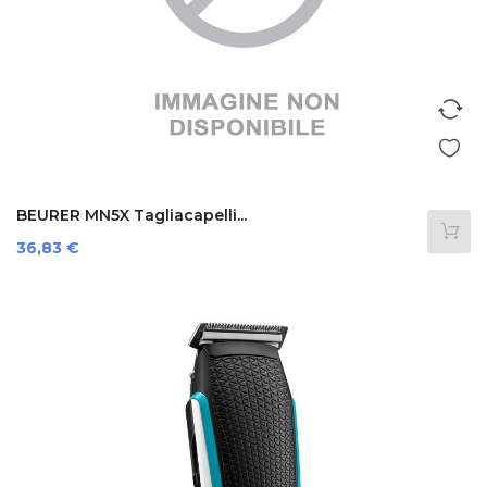
BEURER MN5X Tagliacapelli...
Prezzo
36,83 €