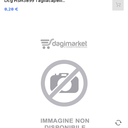
Dcg HSM3899 Tagliacapelli...
Prezzo
8,28 €