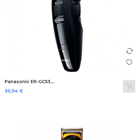
Panasonic ER-GC53,...
Prezzo
30,54 €