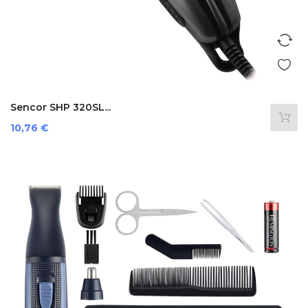
Sencor SHP 320SL...
Prezzo
10,76 €