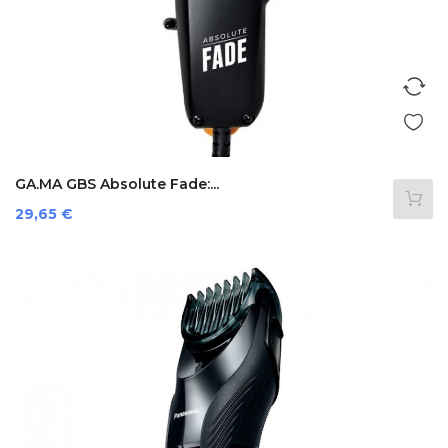
GA.MA GBS Absolute Fade:...
Prezzo
29,65 €