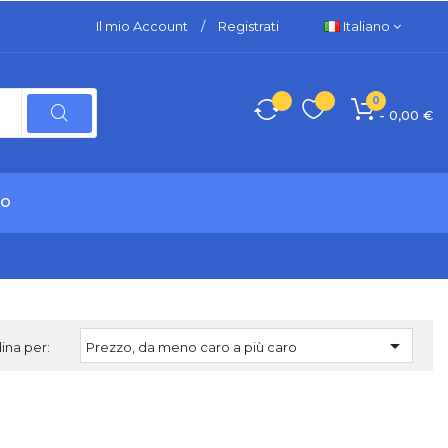
Il mio Account
/
Registrati
Italiano
0
- 0,00 €
TO

ina per:
Prezzo, da meno caro a più caro