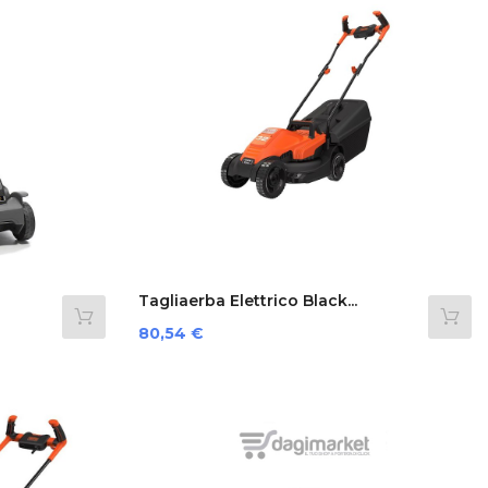
Tagliaerba Elettrico Black...
Prezzo
80,54 €