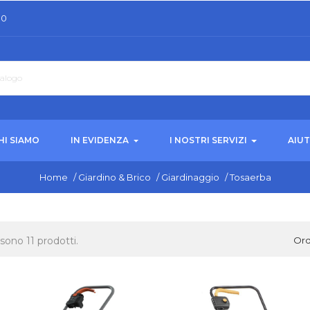
30
HI SIAMO
IN EVIDENZA
I NOSTRI SERVIZI
AIU
Home
/
Giardino & Brico
/
Giardinaggio
/
Tosaerba
 sono 11 prodotti.
Ord