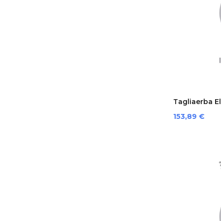
Tagliaerba Ele
Prezzo
153,89 €