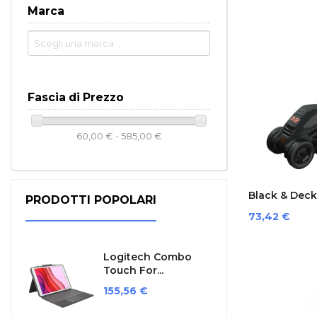
Marca
Fascia di Prezzo
60,00 € - 585,00 €
Black & Deck
PRODOTTI POPOLARI
Prezzo
73,42 €
Logitech Combo
Touch For...
Prezzo
155,56 €