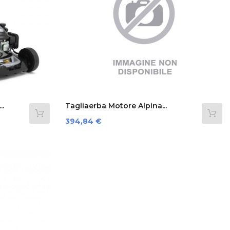
..
Tagliaerba Motore Alpina...
Prezzo
394,84 €