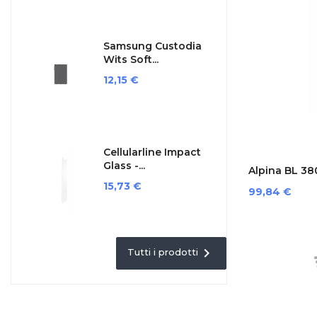
Samsung Custodia
Wits Soft...
Prezzo
12,15 €
Cellularline Impact
Glass -...
Alpina BL 380
Prezzo
15,73 €
Prezzo
99,84 €

Tutti i prodotti