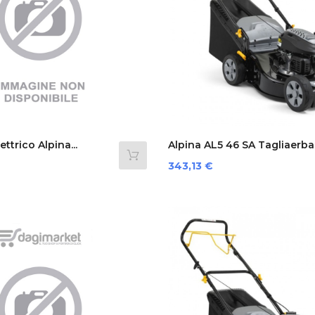
ttrico Alpina...
Alpina AL5 46 SA Tagliaerba.
Prezzo
343,13 €