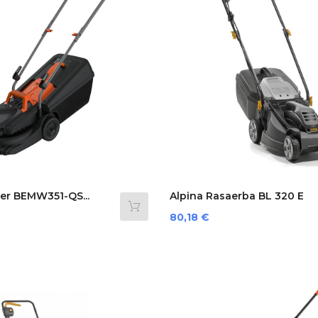
er BEMW351-QS...
Alpina Rasaerba BL 320 E
Prezzo
80,18 €