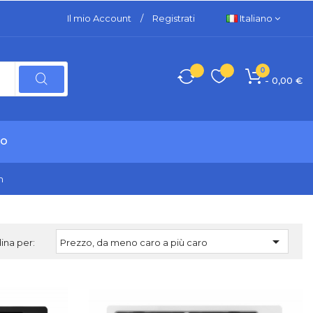
Il mio Account
/
Registrati
Italiano
0
- 0,00 €
TO
m

ina per:
Prezzo, da meno caro a più caro