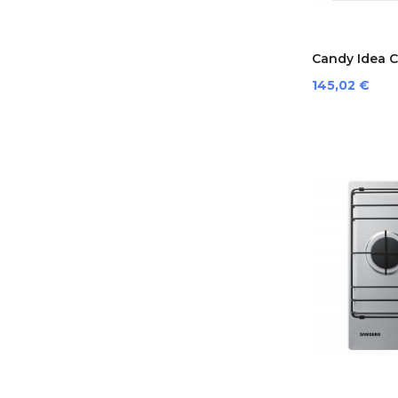
Candy Ide
Bianco...
Prezzo
145,02 €