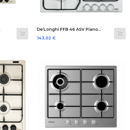
.
De’Longhi FFB 46 ASV Piano...
Prezzo
143,02 €