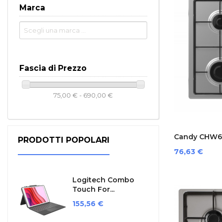
Marca
Fascia di Prezzo
75,00 € - 690,00 €
Candy CHW6LB
PRODOTTI POPOLARI
Prezzo
76,63 €
Logitech Combo
Touch For...
Prezzo
155,56 €