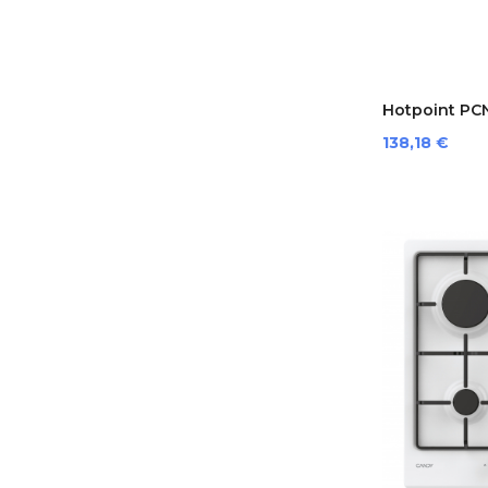
Hotpoint PCN
Prezzo
138,18 €