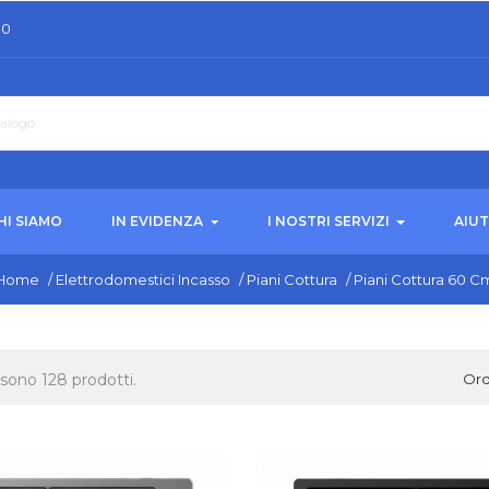
30
HI SIAMO
IN EVIDENZA
I NOSTRI SERVIZI
AIU
Home
/
Elettrodomestici Incasso
/
Piani Cottura
/
Piani Cottura 60 C
 sono 128 prodotti.
Ord