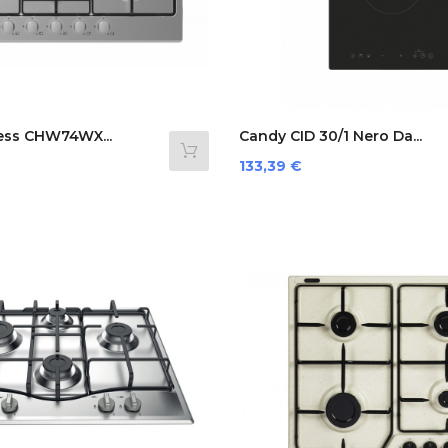
ess CHW74WX...
Candy CID 30/1 Nero Da...
Prezzo
133,39 €