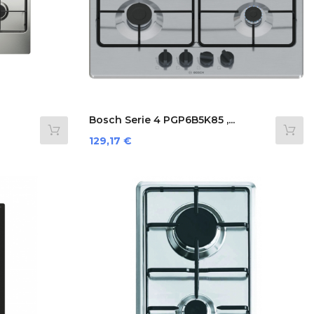
Bosch Serie 4 PGP6B5K85 ,...
Prezzo
129,17 €