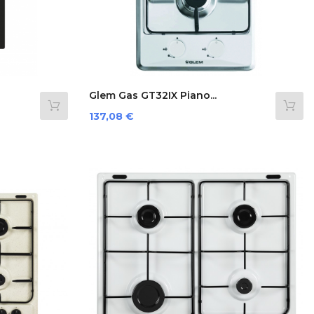
Glem Gas GT32IX Piano...
Prezzo
137,08 €