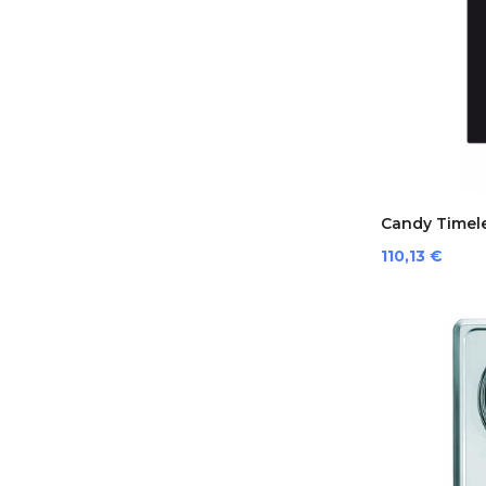
Candy Timele
Prezzo
110,13 €