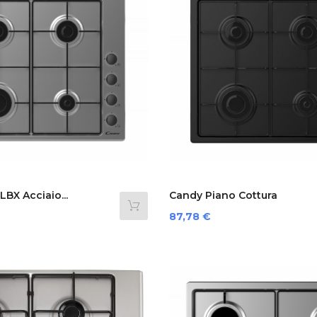
X Acciaio...
Candy Piano Cottura
CHW6LBB...
Prezzo
87,78 €