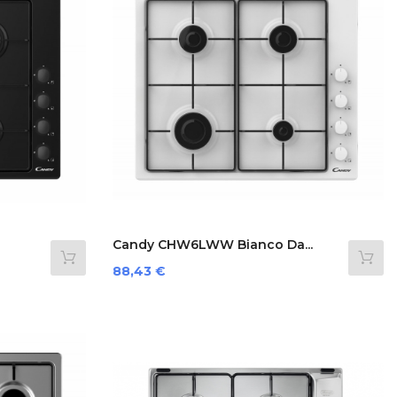
Candy CHW6LWW Bianco Da...
Prezzo
88,43 €