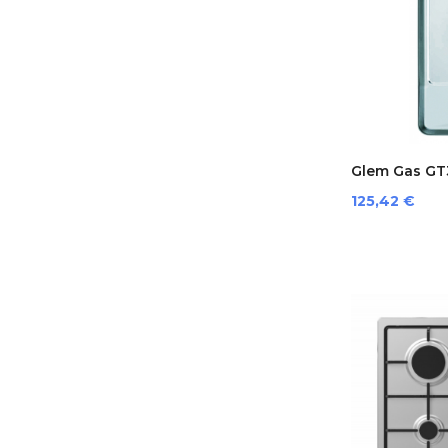
Glem Gas GT3
Prezzo
125,42 €