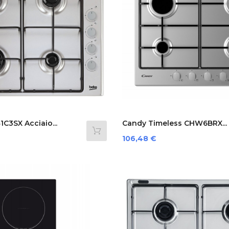
C3SX Acciaio...
Candy Timeless CHW6BRX...
Prezzo
106,48 €