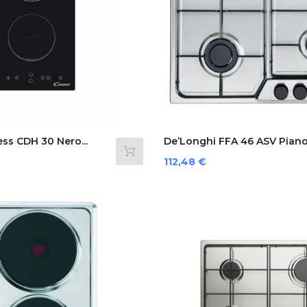
ss CDH 30 Nero...
De’Longhi FFA 46 ASV Piano.
Prezzo
112,48 €