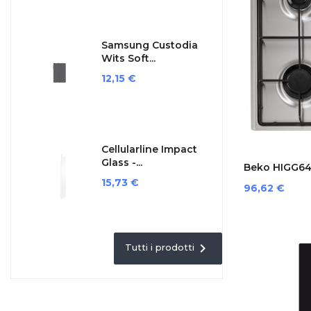
Samsung Custodia
Wits Soft...
Prezzo
12,15 €
Cellularline Impact
Glass -...
Beko HIGG641
Prezzo
15,73 €
Prezzo
96,62 €

Tutti i prodotti