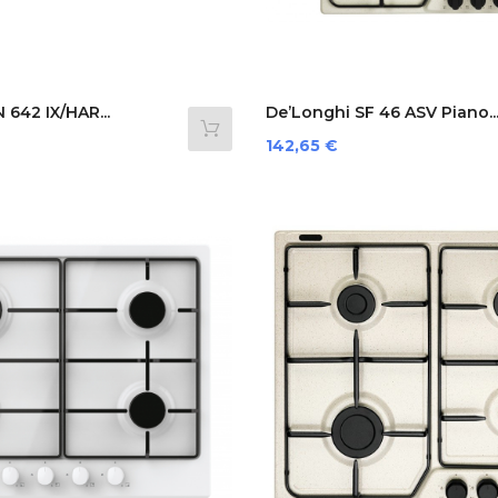
 642 IX/HAR...
De’Longhi SF 46 ASV Piano..
Prezzo
142,65 €