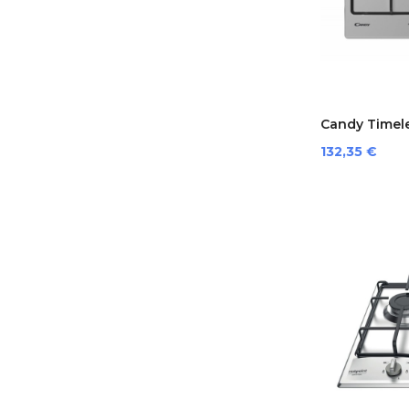
Candy Timel
Prezzo
132,35 €