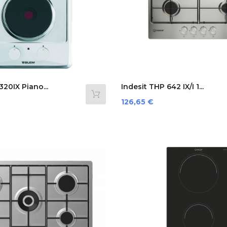
20IX Piano...
Indesit THP 642 IX/I 1...
Prezzo
126,65 €