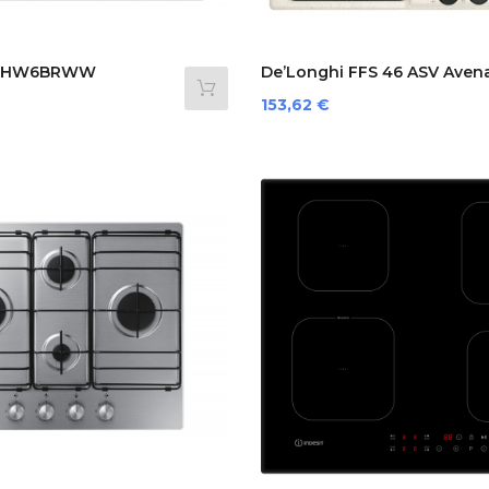
a CHW6BRWW
De’Longhi FFS 46 ASV Avena.
Prezzo
153,62 €