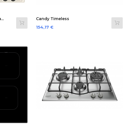
..
Candy Timeless
CHW6BR4WX...
Prezzo
154,17 €