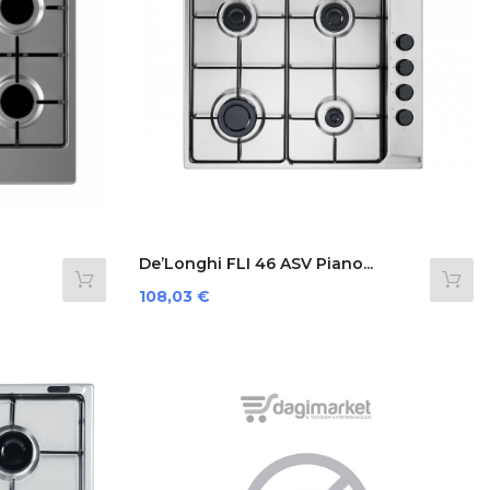
De’Longhi FLI 46 ASV Piano...
Prezzo
108,03 €