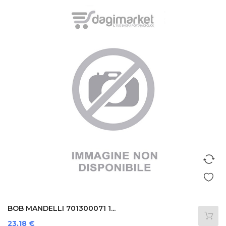
BOB MANDELLI 701300071 1...
Prezzo
23,18 €