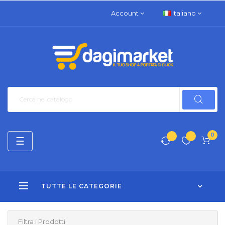
Account
Italiano
0
navigazione
☰
Toggle
TUTTE LE CATEGORIE
Filtra i Prodotti