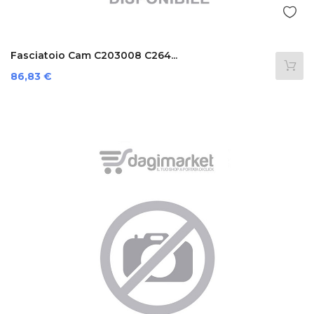
Fasciatoio Cam C203008 C264...
Prezzo
86,83 €