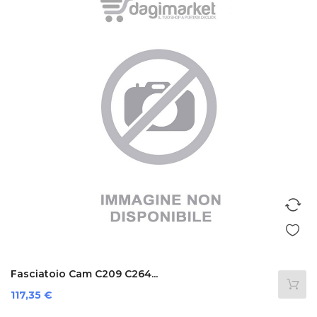
Fasciatoio Cam C209 C264...
Prezzo
117,35 €