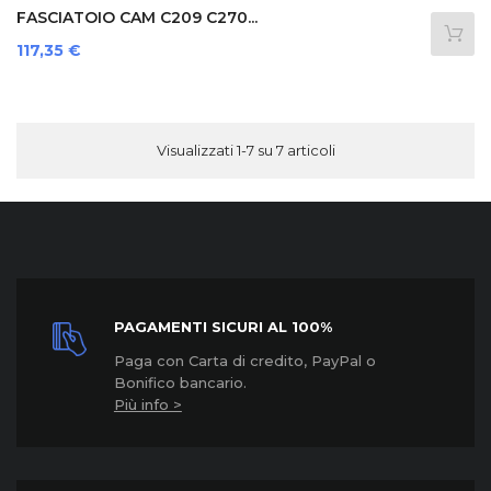
FASCIATOIO CAM C209 C270...
Prezzo
117,35 €
Visualizzati 1-7 su 7 articoli
PAGAMENTI SICURI AL 100%
Paga con Carta di credito, PayPal o
Bonifico bancario.
Più info >