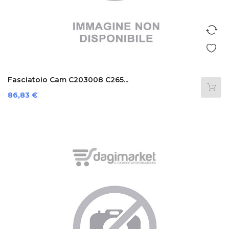
Fasciatoio Cam C203008 C265...
Prezzo
86,83 €