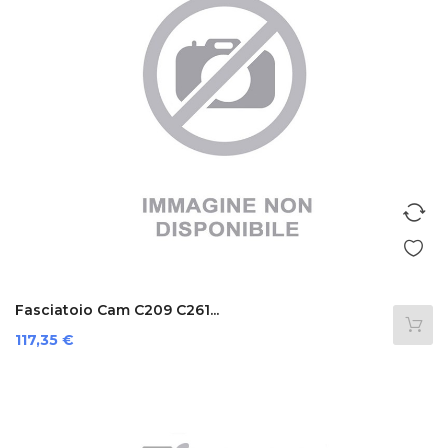
Fasciatoio Cam C209 C261...
Prezzo
117,35 €