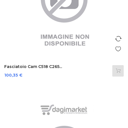
Fasciatoio Cam C518 C265...
Prezzo
100,35 €