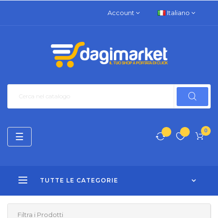
Account
Italiano
0
navigazione
☰
Toggle
TUTTE LE CATEGORIE
Filtra i Prodotti