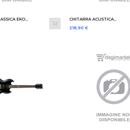
SSICA EKO...
CHITARRA ACUSTICA...
Prezzo
218,90 €