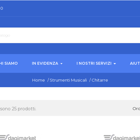
30
HI SIAMO
IN EVIDENZA
I NOSTRI SERVIZI
AIU
Home
/
Strumenti Musicali
/
Chitarre
 sono 25 prodotti.
Ord