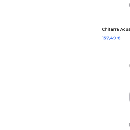
Chitarra Acust
Prezzo
157,49 €