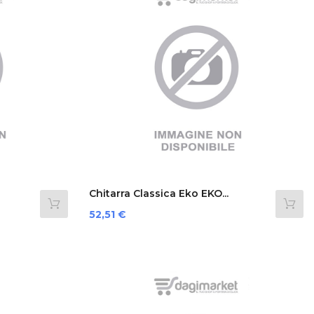
Chitarra Classica Eko EKO...
Prezzo
52,51 €