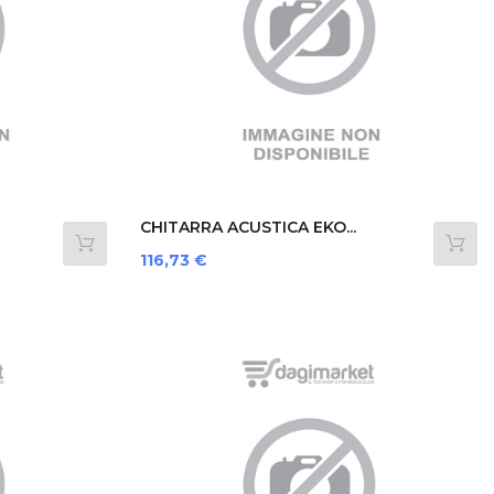
CHITARRA ACUSTICA EKO...
Prezzo
116,73 €