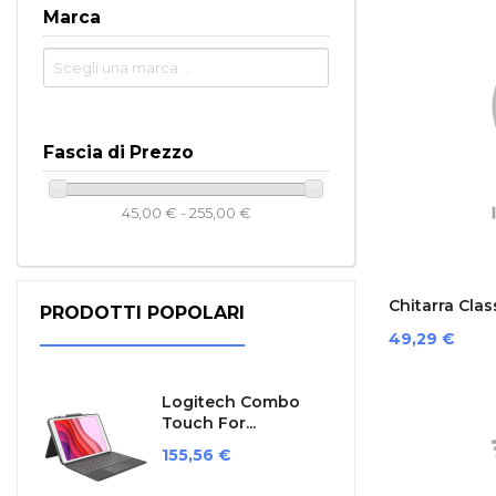
Marca
Fascia di Prezzo
45,00 € - 255,00 €
Chitarra Clas
PRODOTTI POPOLARI
Prezzo
49,29 €
Logitech Combo
Touch For...
Prezzo
155,56 €