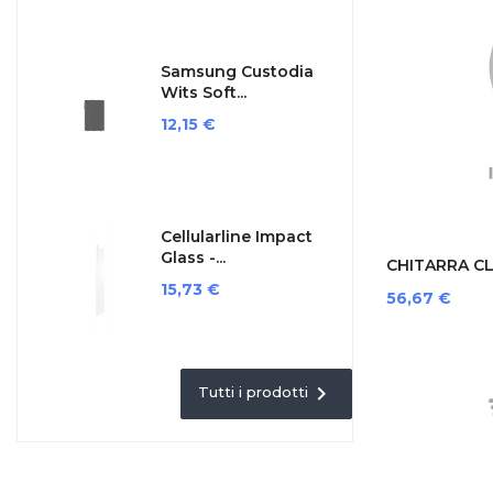
Samsung Custodia
Wits Soft...
Prezzo
12,15 €
Cellularline Impact
Glass -...
CHITARRA CLA
Prezzo
15,73 €
Prezzo
56,67 €

Tutti i prodotti