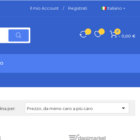
Il mio Account
/
Registrati
Italiano
0
- 0,00 €
TO

ina per:
Prezzo, da meno caro a più caro