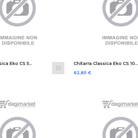
ica Eko CS 5...
Chitarra Classica Eko CS 10...
Prezzo
62,85 €