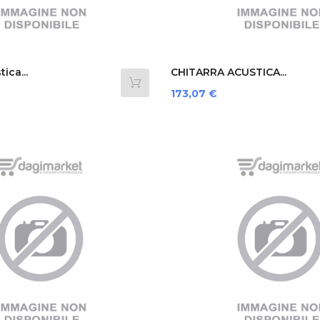
ica...
CHITARRA ACUSTICA...
Prezzo
173,07 €