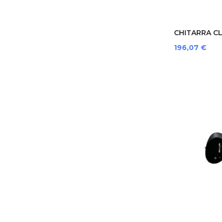
CHITARRA CLA
Prezzo
196,07 €