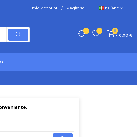
Il mio Account
/
Registrati
Italiano
0
- 0,00 €
TO
conveniente.