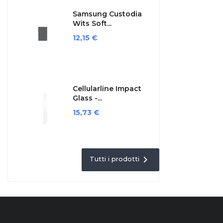
Samsung Custodia
Wits Soft...
Prezzo
12,15 €
Cellularline Impact
Glass -...
Prezzo
15,73 €

Tutti i prodotti