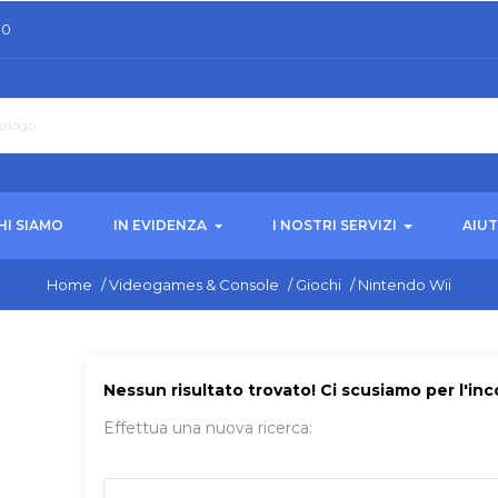
30
HI SIAMO
IN EVIDENZA
I NOSTRI SERVIZI
AIU
Home
/
Videogames & Console
/
Giochi
/
Nintendo Wii
Nessun risultato trovato! Ci scusiamo per l'in
Effettua una nuova ricerca: