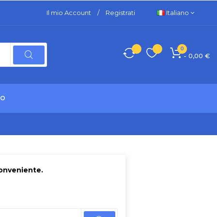
Il mio Account
/
Registrati
Italiano
0
- 0,00 €
TO
conveniente.