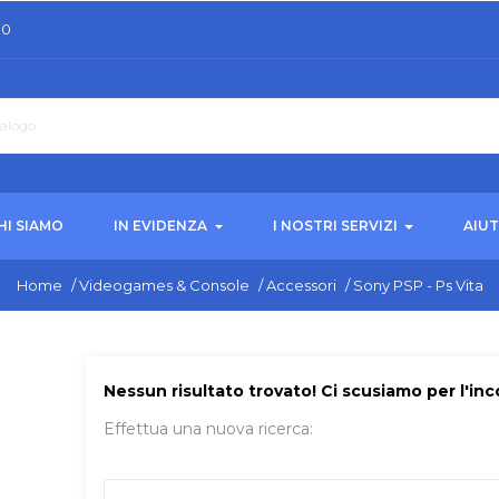
30
HI SIAMO
IN EVIDENZA
I NOSTRI SERVIZI
AIU
Home
/
Videogames & Console
/
Accessori
/
Sony PSP - Ps Vita
Nessun risultato trovato! Ci scusiamo per l'in
Effettua una nuova ricerca: