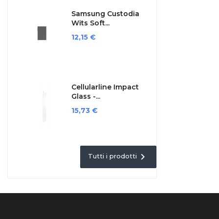
Samsung Custodia
Wits Soft...
Prezzo
12,15 €
Cellularline Impact
Glass -...
Prezzo
15,73 €

Tutti i prodotti