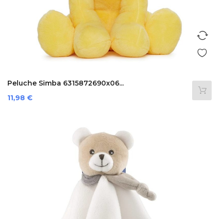
Peluche Simba 6315872690x06...
Prezzo
11,98 €