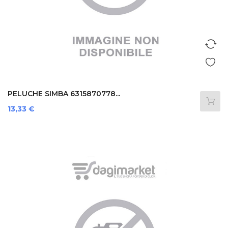
PELUCHE SIMBA 6315870778...
Prezzo
13,33 €