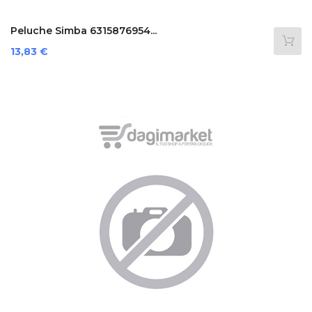
Peluche Simba 6315876954...
Prezzo
13,83 €