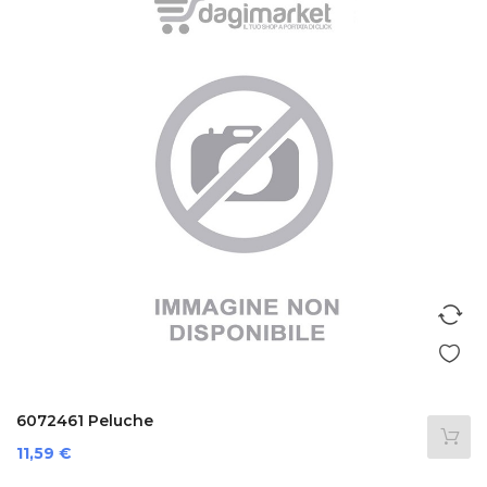
6072461 Peluche
Prezzo
11,59 €