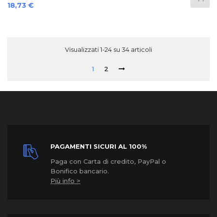
Prezzo
18,73 €
Visualizzati 1-24 su 34 articoli
1
2
PAGAMENTI SICURI AL 100%
Paga con Carta di credito, PayPal o
Bonifico bancario.
Più info >