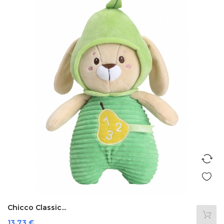
Chicco Classic...
Prezzo
13,73 €