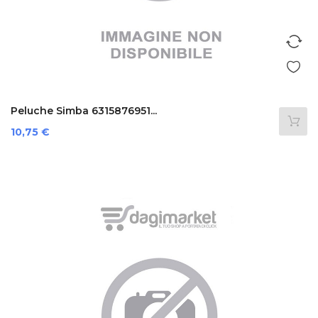
Peluche Simba 6315876951...
Prezzo
10,75 €