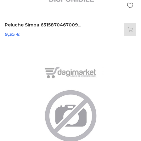
Peluche Simba 6315870467009...
Prezzo
9,35 €