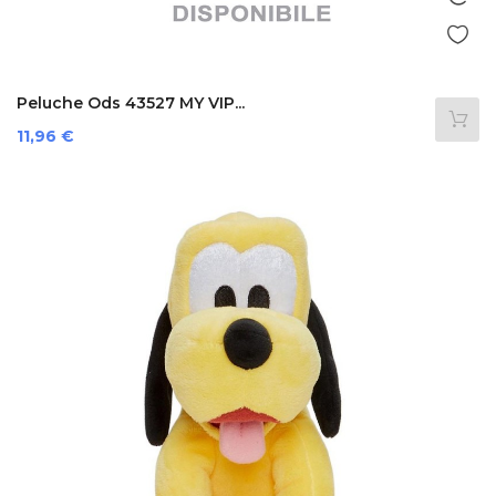
Peluche Ods 43527 MY VIP...
Prezzo
11,96 €