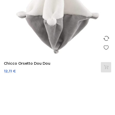
Chicco Orsetto Dou Dou
Prezzo
12,11 €