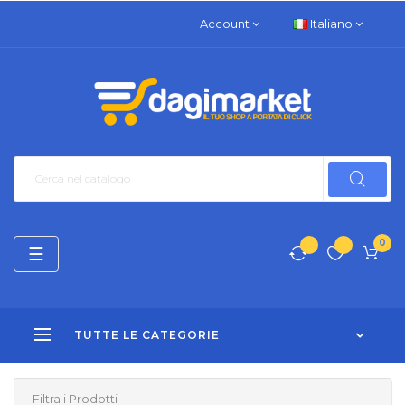
Account
Italiano
0
navigazione
☰
Toggle
TUTTE LE CATEGORIE
Filtra i Prodotti