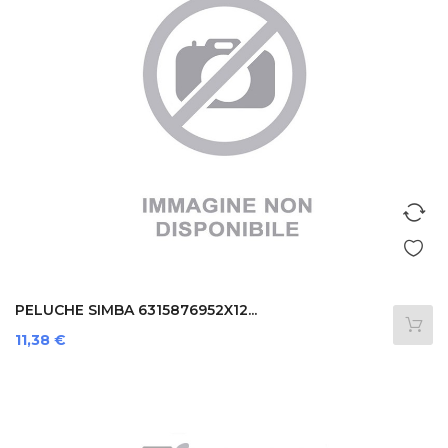
PELUCHE SIMBA 6315876952X12...
Prezzo
11,38 €