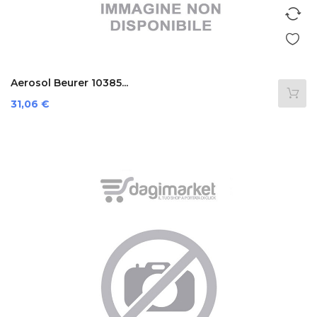
Aerosol Beurer 10385...
Prezzo
31,06 €