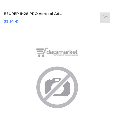
BEURER IH28 PRO Aerosol Ad...
Prezzo
39,14 €