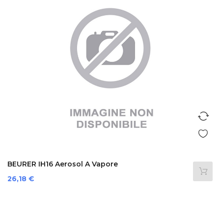
BEURER IH16 Aerosol A Vapore
Prezzo
26,18 €