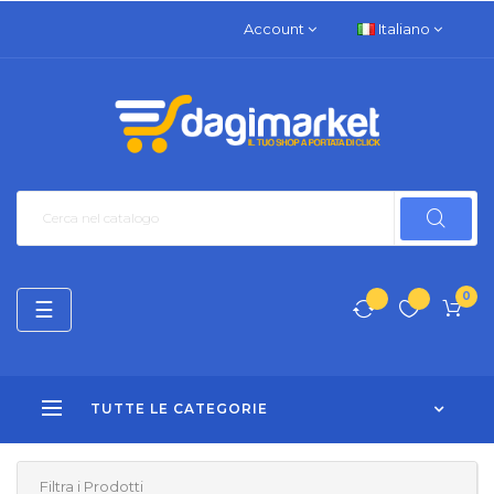
Account
Italiano
0
navigazione
☰
Toggle
TUTTE LE CATEGORIE
Filtra i Prodotti