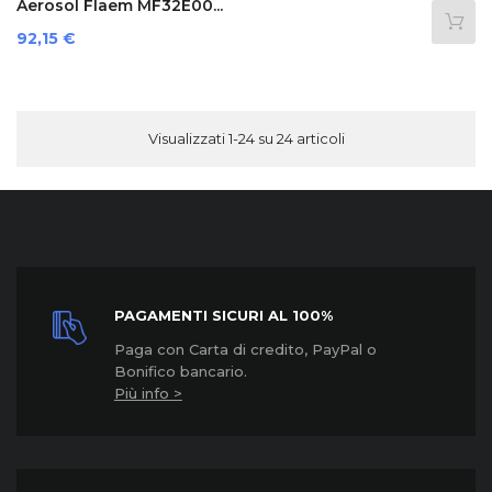
Aerosol Flaem MF32E00...
Prezzo
92,15 €
Visualizzati 1-24 su 24 articoli
PAGAMENTI SICURI AL 100%
Paga con Carta di credito, PayPal o
Bonifico bancario.
Più info >