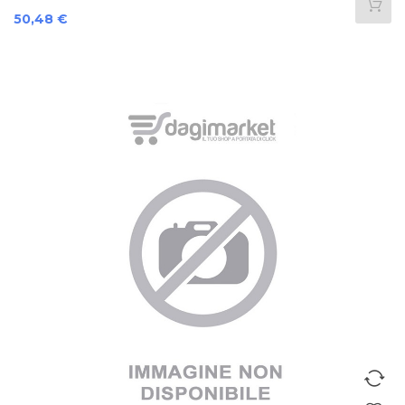
Prezzo
50,48 €