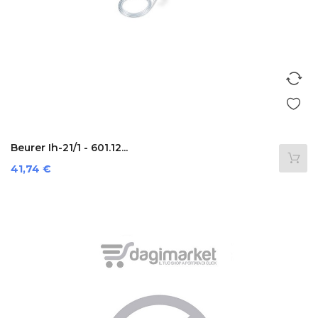
Beurer Ih-21/1 - 601.12...
Prezzo
41,74 €