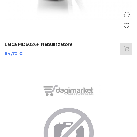
Laica MD6026P Nebulizzatore...
Prezzo
54,72 €