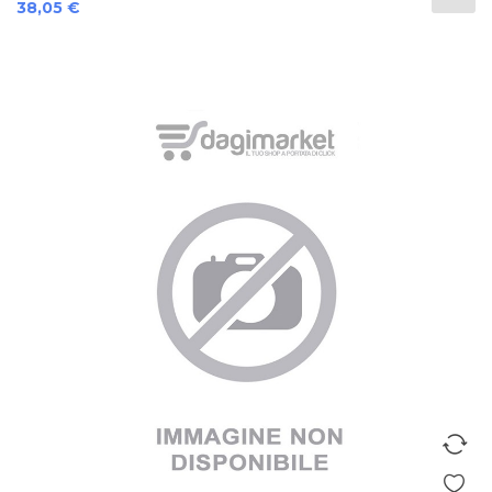
Prezzo
38,05 €