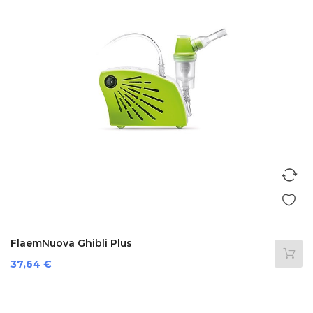
FlaemNuova Ghibli Plus
Prezzo
37,64 €