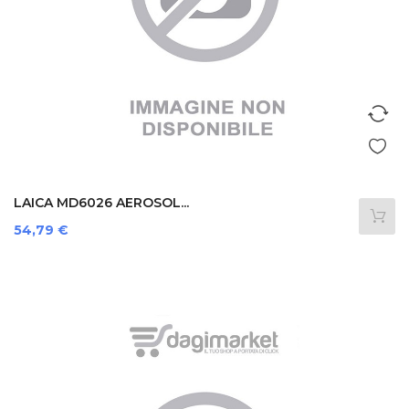
LAICA MD6026 AEROSOL...
Prezzo
54,79 €