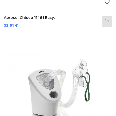
Aerosol Chicco 11481 Easy...
Prezzo
52,61 €