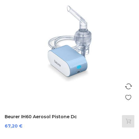
Beurer IH60 Aerosol Pistone Dc
Prezzo
67,20 €