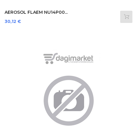
AEROSOL FLAEM NU14P00...
Prezzo
30,12 €