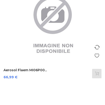
Aerosol Flaem MI06P00...
Prezzo
66,99 €