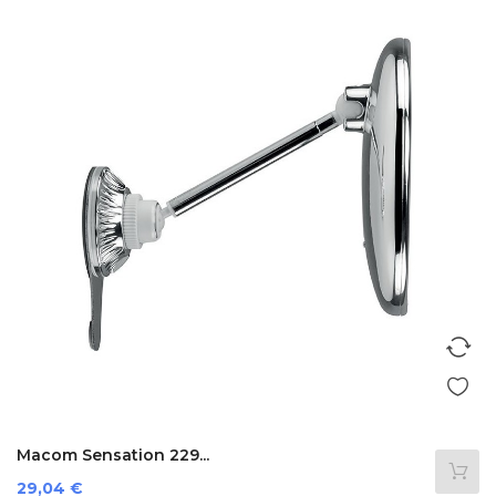
Macom Sensation 229...
Prezzo
29,04 €