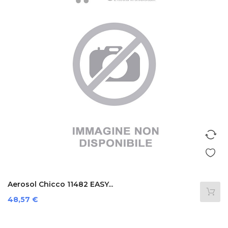
Aerosol Chicco 11482 EASY...
Prezzo
48,57 €