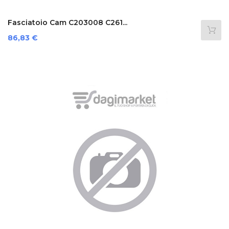
Fasciatoio Cam C203008 C261...
Prezzo
86,83 €