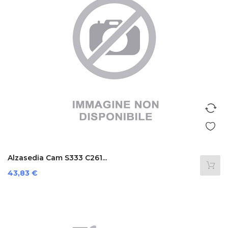
Alzasedia Cam S333 C261...
Prezzo
43,83 €