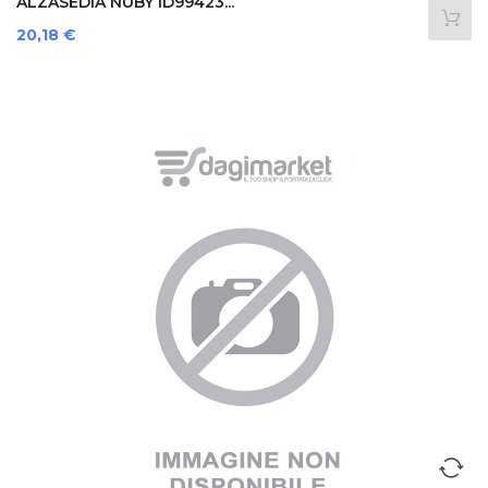
ALZASEDIA NUBY ID99423...
Prezzo
20,18 €