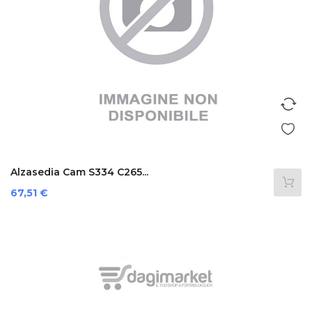
Alzasedia Cam S334 C265...
Prezzo
67,51 €