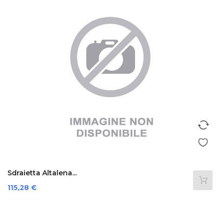
Sdraietta Altalena...
Prezzo
115,28 €