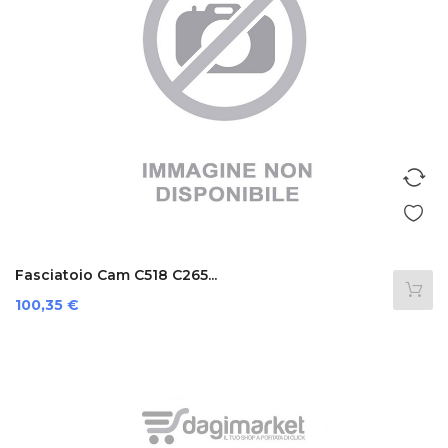
Fasciatoio Cam C518 C265...
Prezzo
100,35 €