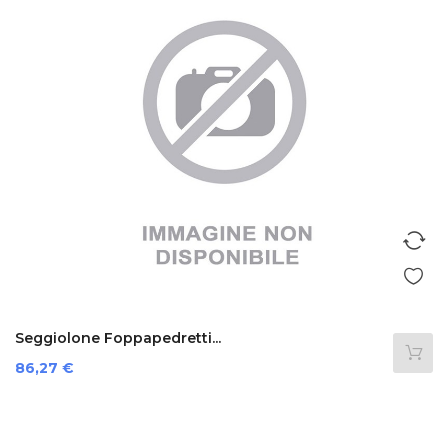
Seggiolone Foppapedretti...
Prezzo
86,27 €