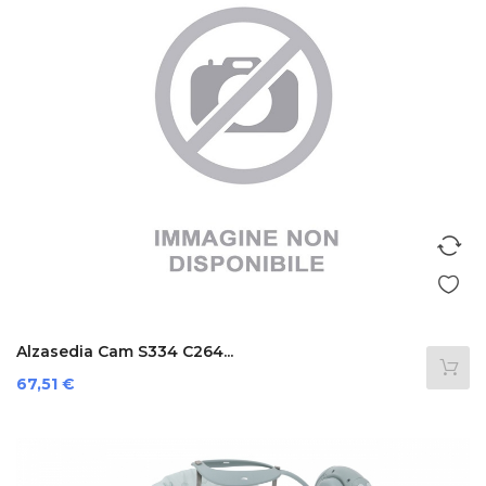
Alzasedia Cam S334 C264...
Prezzo
67,51 €