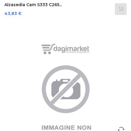
Alzasedia Cam S333 C265...
Prezzo
43,83 €