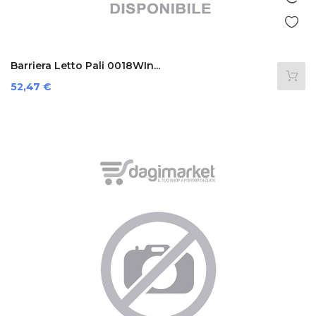
Barriera Letto Pali 0018WIn...
Prezzo
52,47 €