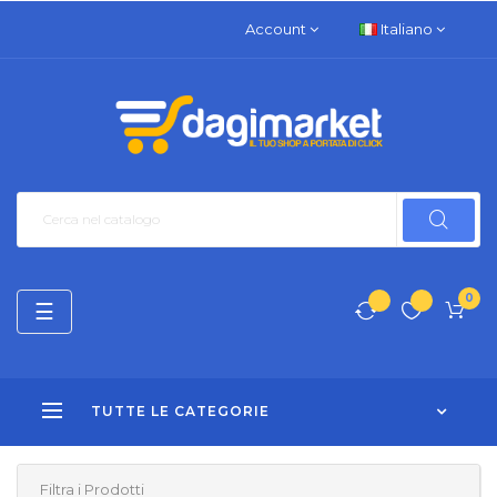
Account
Italiano
0
navigazione
☰
Toggle
TUTTE LE CATEGORIE
Filtra i Prodotti