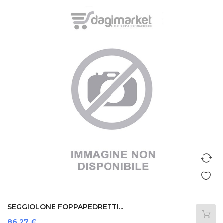
SEGGIOLONE FOPPAPEDRETTI...
Prezzo
86,27 €