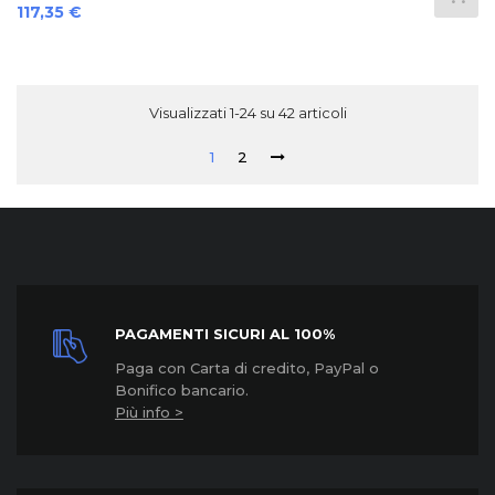
Prezzo
117,35 €
Visualizzati 1-24 su 42 articoli
1
2
PAGAMENTI SICURI AL 100%
Paga con Carta di credito, PayPal o
Bonifico bancario.
Più info >