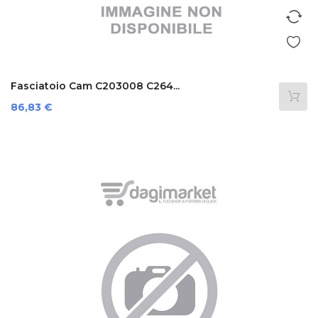
Fasciatoio Cam C203008 C264...
Prezzo
86,83 €