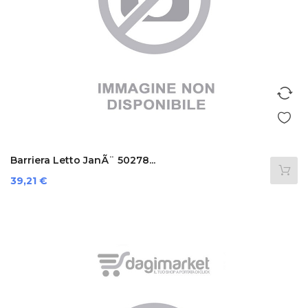
Barriera Letto JanÃ¨ 50278...
Prezzo
39,21 €