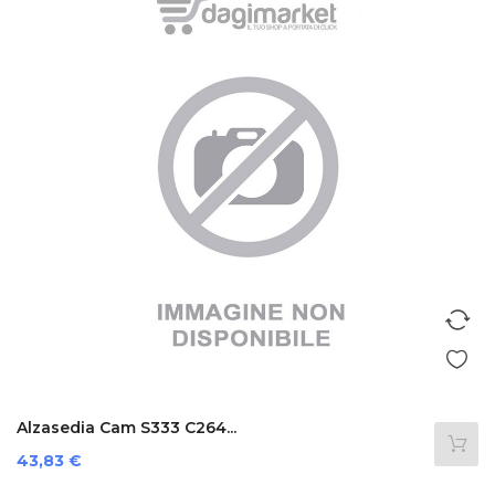
Alzasedia Cam S333 C264...
Prezzo
43,83 €