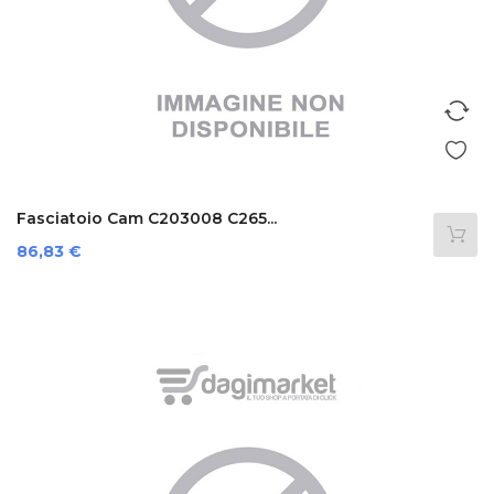
Fasciatoio Cam C203008 C265...
Prezzo
86,83 €