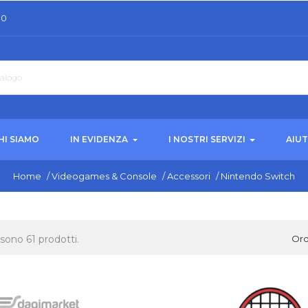
30
HI SIAMO
IN EVIDENZA
I NOSTRI SERVIZI
AIU
Home
/
Videogames & Console
/
Accessori
/
Nintendo Switch
 sono 61 prodotti.
Ord