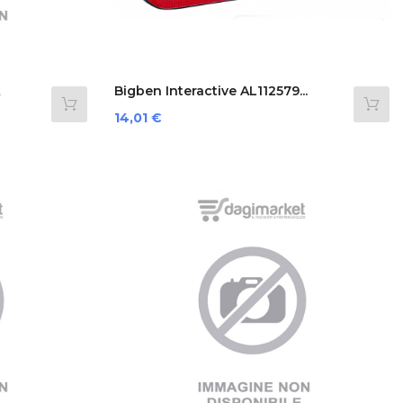
Bigben Interactive AL112579...
Prezzo
14,01 €