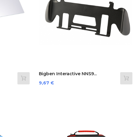
Bigben Interactive NNS9...
Prezzo
9,67 €