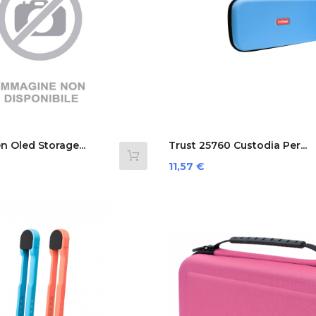
n Oled Storage...
Trust 25760 Custodia Per...
Prezzo
11,57 €