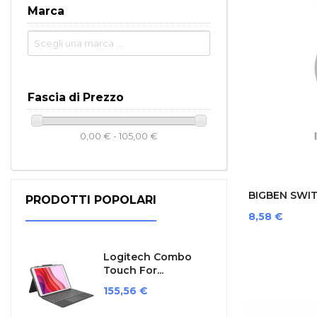
Marca
Fascia di Prezzo
0,00 € - 105,00 €
BIGBEN SWI
PRODOTTI POPOLARI
CUSTODIA...
Prezzo
8,58 €
Logitech Combo
Touch For...
Prezzo
155,56 €