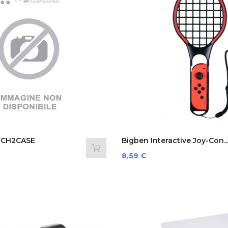
TCH2CASE
Bigben Interactive Joy-Con..
Prezzo
8,59 €