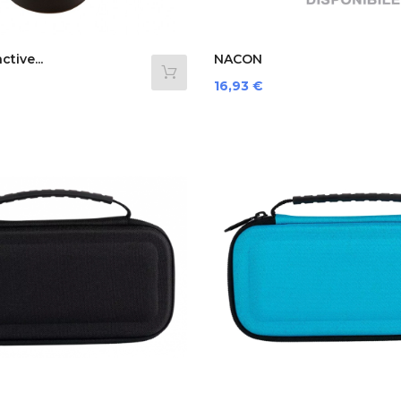
tive...
NACON
SWITCHNEWCHARGERPRO...
Prezzo
16,93 €