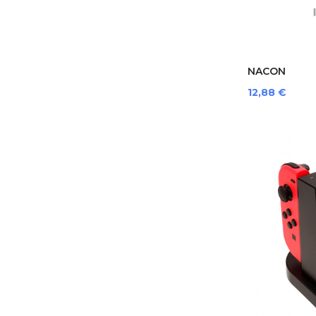
NACON
SWITCHNEWG
Prezzo
12,88 €