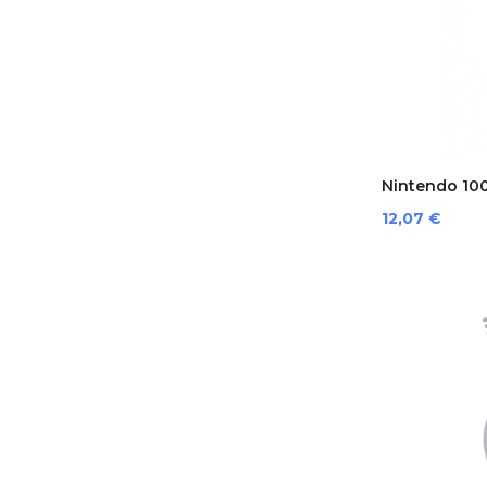
Nintendo 1001
Prezzo
12,07 €