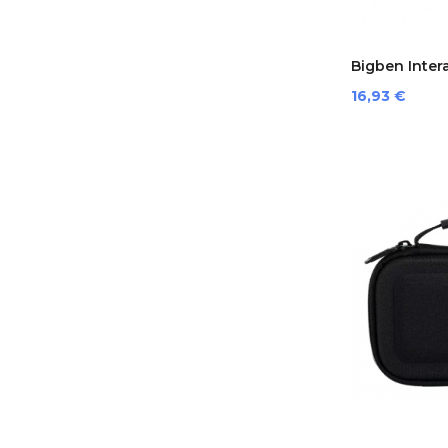
Bigben Interac
Prezzo
16,93 €