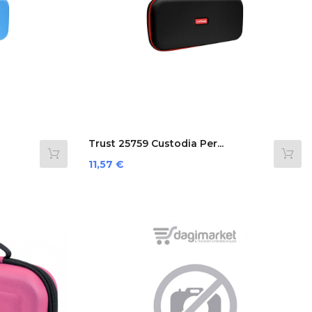
Trust 25759 Custodia Per...
Prezzo
11,57 €