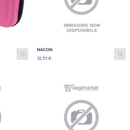
NACON
SWITCHNEWMOUSEPACK...
Prezzo
12,71 €