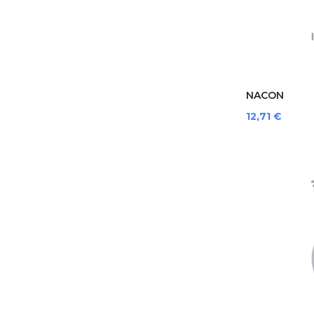
NACON
SWITCHNEWP
Prezzo
12,71 €