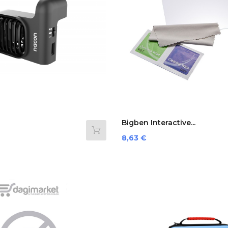
Bigben Interactive...
OOLINGFAN...
Prezzo
8,63 €