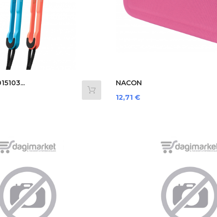
5103...
NACON
SWITCHNEWPOUCHLPINK...
Prezzo
12,71 €