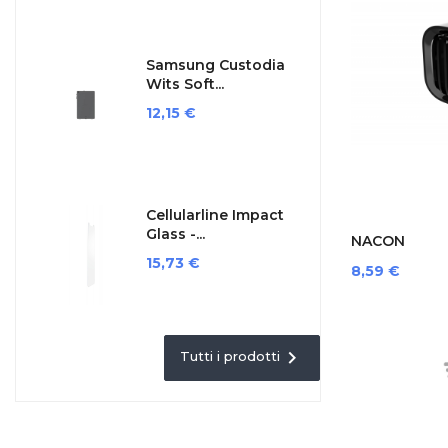
Samsung Custodia
Wits Soft...
Prezzo
12,15 €
Cellularline Impact
Glass -...
NACON
SWITCHNEWC
Prezzo
15,73 €
Prezzo
8,59 €

Tutti i prodotti