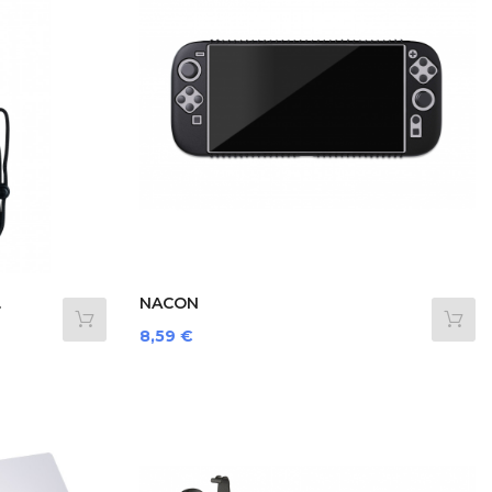
.
NACON
SWITCHNEWGLOVEBLACK...
Prezzo
8,59 €