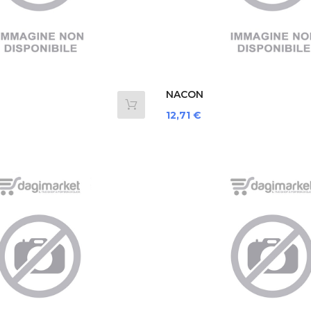
NACON
OUCHLBLACK...
SWITCHNEWPOUCHLBLUE...
Prezzo
12,71 €