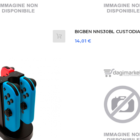
BIGBEN NNS30BL CUSTODIA
LASSKIT...
PER...
Prezzo
14,01 €