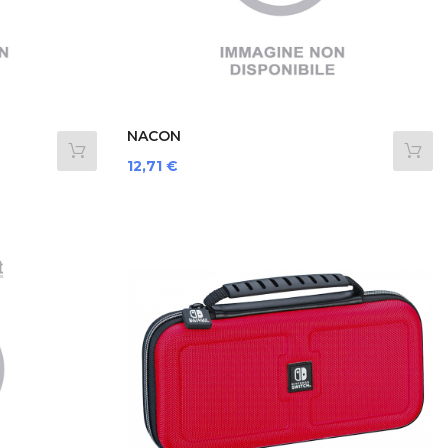
NACON
SWITCHNEWPOUCHLRED...
Prezzo
12,71 €