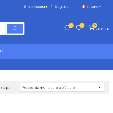
Il mio Account
/
Registrati
Italiano
0
- 0,00 €
TO

ina per:
Prezzo, da meno caro a più caro