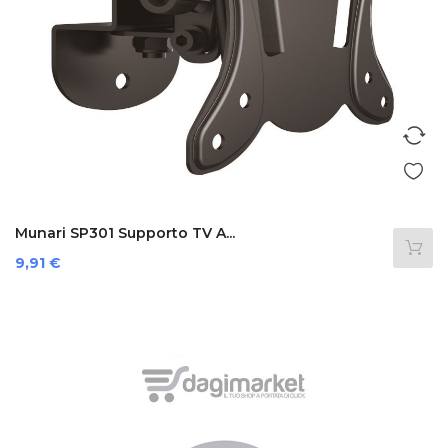
Munari SP301 Supporto TV A...
Prezzo
9,91 €