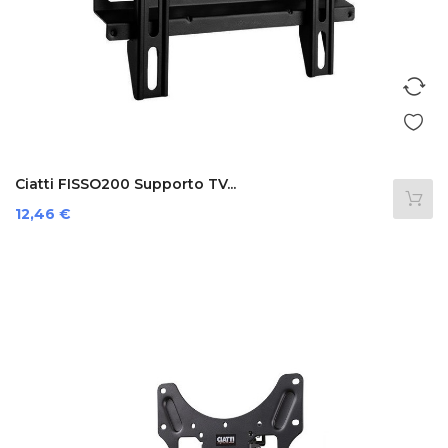
Ciatti FISSO200 Supporto TV...
Prezzo
12,46 €