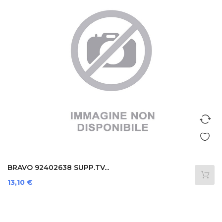
BRAVO 92402638 SUPP.TV...
Prezzo
13,10 €