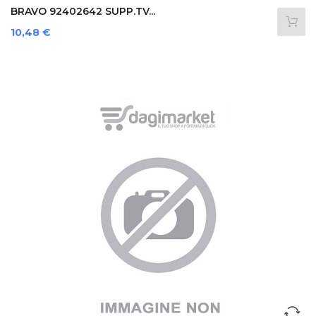
BRAVO 92402642 SUPP.TV...
Prezzo
10,48 €