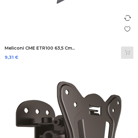
Meliconi CME ETR100 63,5 Cm...
Prezzo
9,31 €