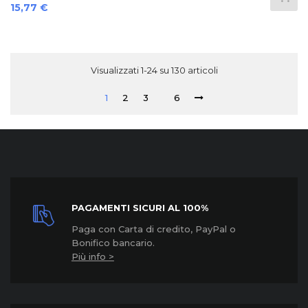
Prezzo
15,77 €
Visualizzati 1-24 su 130 articoli
1
2
3
6
PAGAMENTI SICURI AL 100%
Paga con Carta di credito, PayPal o
Bonifico bancario.
Più info >