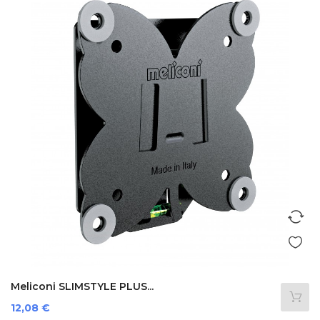
Meliconi SLIMSTYLE PLUS...
Prezzo
12,08 €