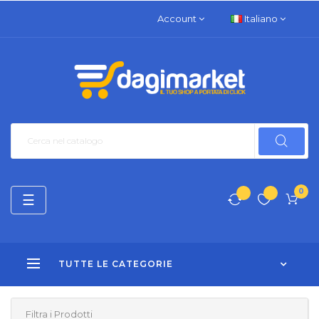
Account
Italiano
0
navigazione
☰
Toggle
TUTTE LE CATEGORIE
Filtra i Prodotti