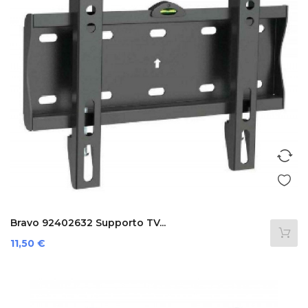
Bravo 92402632 Supporto TV...
Prezzo
11,50 €