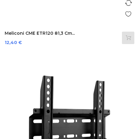
Meliconi CME ETR120 81,3 Cm...
Prezzo
12,40 €