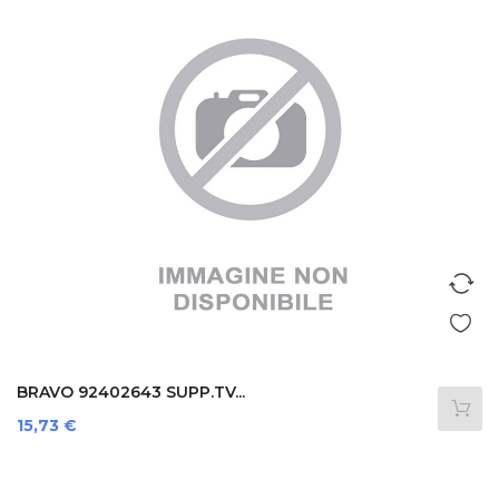
BRAVO 92402643 SUPP.TV...
Prezzo
15,73 €