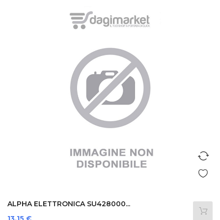
ALPHA ELETTRONICA SU428000...
Prezzo
13,15 €