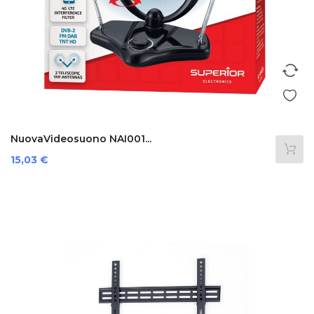
NuovaVideosuono NAI001...
Prezzo
15,03 €