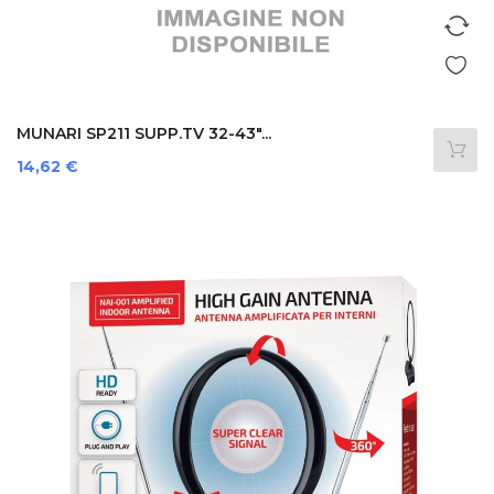
MUNARI SP211 SUPP.TV 32-43"...
Prezzo
14,62 €