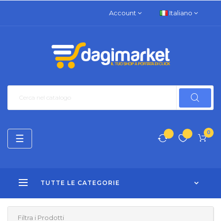
Account
Italiano
0
navigazione
☰
Toggle
TUTTE LE CATEGORIE
Filtra i Prodotti