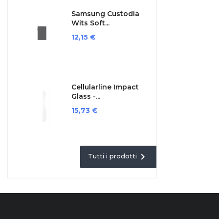
Samsung Custodia
Wits Soft...
Prezzo
12,15 €
Cellularline Impact
Glass -...
Prezzo
15,73 €

Tutti i prodotti