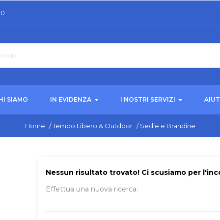
30
HI SIAMO
IN EVIDENZA
I NOSTRI SERVIZI
AIU
Home
/
Tempo Libero & Outdoor
/
Sedie e Brandine
Nessun risultato trovato! Ci scusiamo per l'in
Effettua una nuova ricerca: