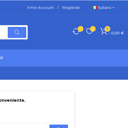
Il mio Account
/
Registrati
Italiano
0
- 0,00 €
TO
conveniente.