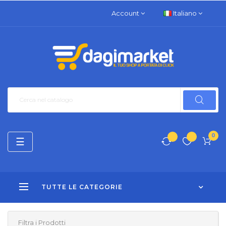
Account
Italiano
0
navigazione
☰
Toggle
TUTTE LE CATEGORIE
Filtra i Prodotti