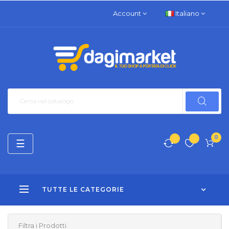
Account
Italiano
0
navigazione
☰
Toggle
TUTTE LE CATEGORIE
Filtra i Prodotti