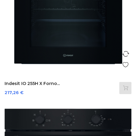
Indesit IO 255H X Forno...
Prezzo
217,26 €