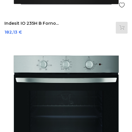
Indesit IO 235H B Forno...
Prezzo
182,13 €