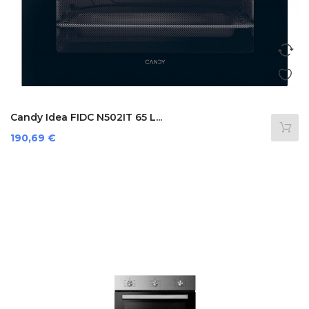
Candy Idea FIDC N502IT 65 L...
Prezzo
190,69 €