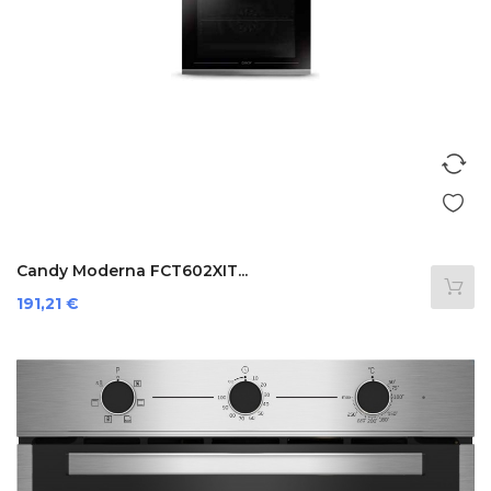
Candy Moderna FCT602XIT...
Prezzo
191,21 €