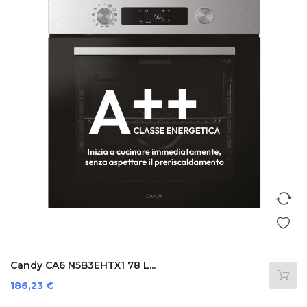
Candy CA6 N5B3EHTX1 78 L...
Prezzo
186,23 €