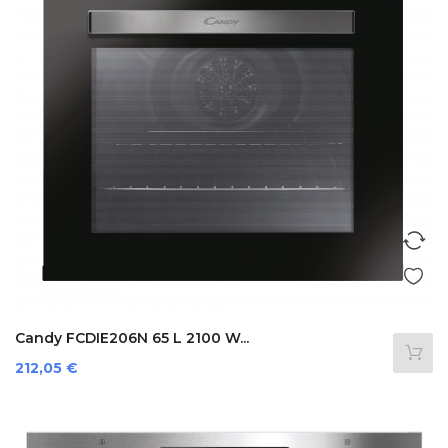
Candy FCDIE206N 65 L 2100 W...
Prezzo
212,05 €