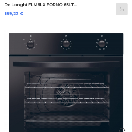
De Longhi FLM6LX FORNO 65LT...
Prezzo
189,22 €