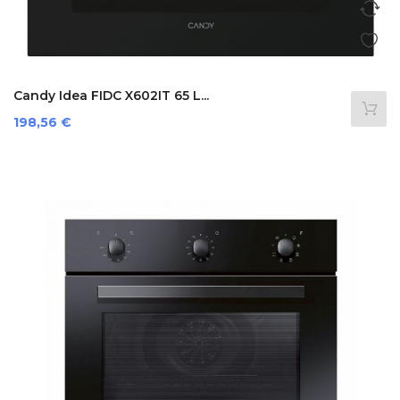
Candy Idea FIDC X602IT 65 L...
Prezzo
198,56 €