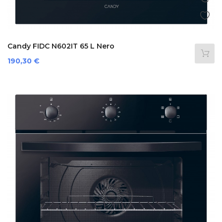
Candy FIDC N602IT 65 L Nero
Prezzo
190,30 €