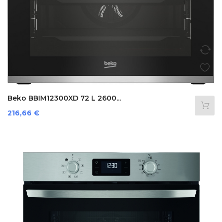
Beko BBIM12300XD 72 L 2600...
Prezzo
216,66 €