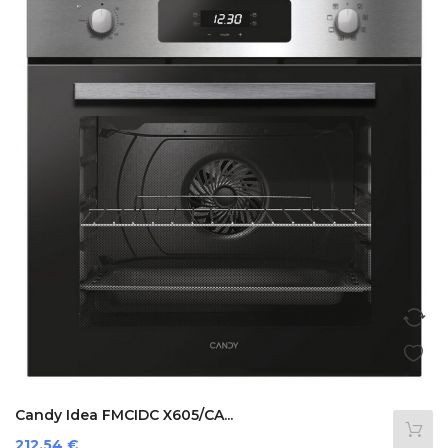
Candy Idea FMCIDC X605/CA...
Prezzo
212,54 €