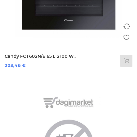
Candy FCT602N/E 65 L 2100 W...
Prezzo
203,46 €