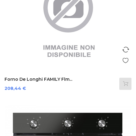
Forno De Longhi FAMILY Flm...
Prezzo
208,44 €