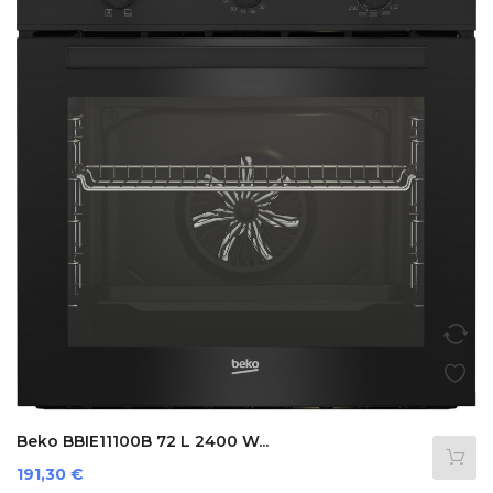
Beko BBIE11100B 72 L 2400 W...
Prezzo
191,30 €