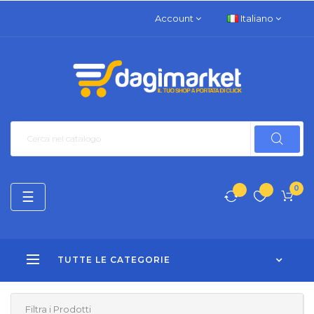
Account
Italiano
0
navigazione
☰
Toggle
TUTTE LE CATEGORIE
Filtra i Prodotti