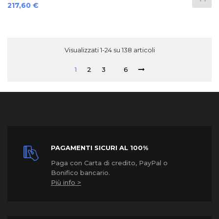
Prezzo
217,60 €
Visualizzati 1-24 su 138 articoli
1
2
3
6
PAGAMENTI SICURI AL 100%
Paga con Carta di credito, PayPal o
Bonifico bancario.
Più info >