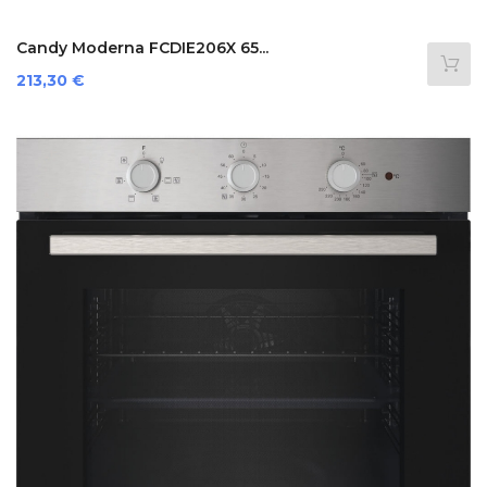
Candy Moderna FCDIE206X 65...
Prezzo
213,30 €