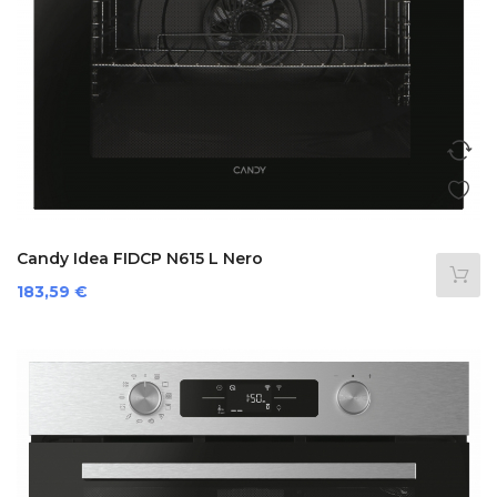
Candy Idea FIDCP N615 L Nero
Prezzo
183,59 €