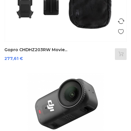
Gopro CHDHZ203RW Movie...
Prezzo
277,61 €