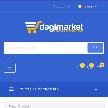
Account
Italiano
0
navigazione
☰
Toggle
TUTTE LE CATEGORIE
Filtra i Prodotti