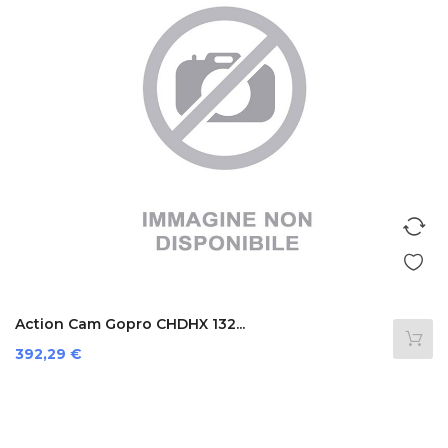
Action Cam Gopro CHDHX 132...
Prezzo
392,29 €