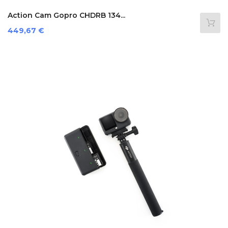
Action Cam Gopro CHDRB 134...
Prezzo
449,67 €