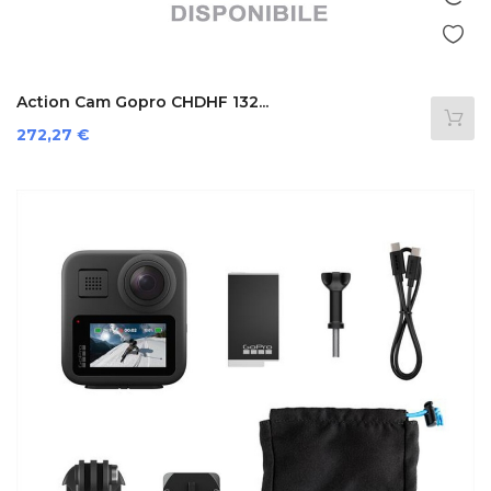
Action Cam Gopro CHDHF 132...
Prezzo
272,27 €