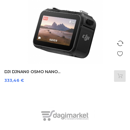
DJI DJNAN0 OSMO NANO...
Prezzo
333,46 €