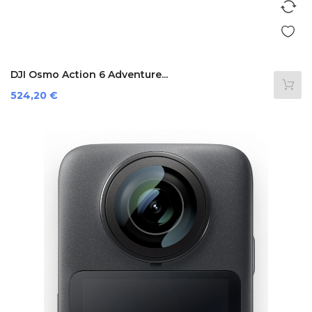
DJI Osmo Action 6 Adventure...
Prezzo
524,20 €