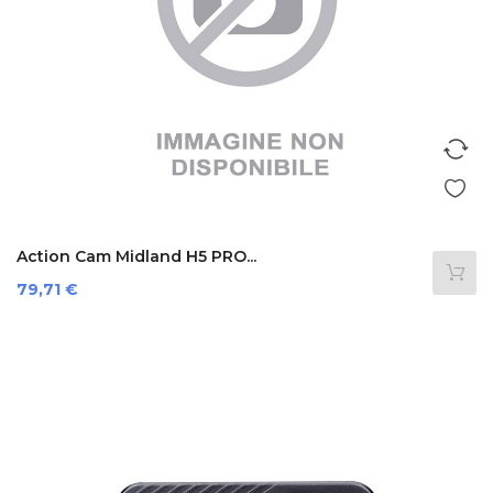
Action Cam Midland H5 PRO...
Prezzo
79,71 €