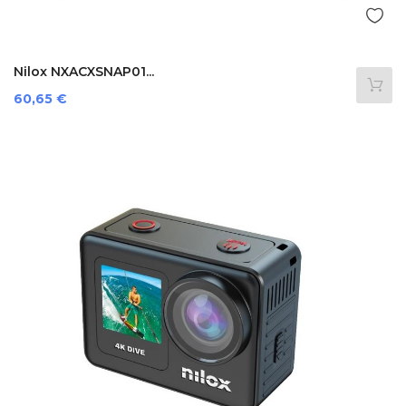
Nilox NXACXSNAP01...
Prezzo
60,65 €