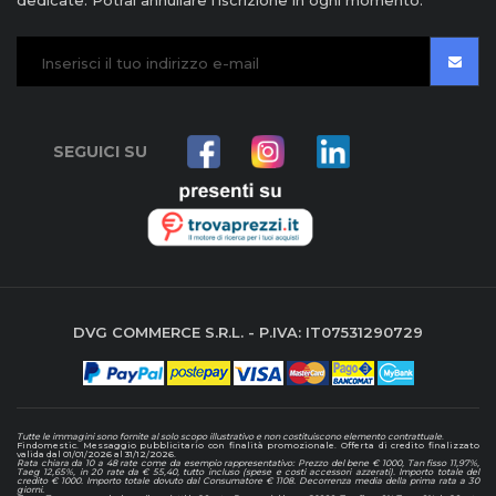
dedicate. Potrai annullare l'iscrizione in ogni momento.
SEGUICI SU
DVG COMMERCE S.R.L. - P.IVA: IT07531290729
Tutte le immagini sono fornite al solo scopo illustrativo e non costituiscono elemento contrattuale
.
Findomestic. Messaggio pubblicitario con finalità promozionale. Offerta di credito finalizzato
valida dal 01/01/2026 al 31/12/2026.
Rata chiara da 10 a 48 rate come da esempio rappresentativo: Prezzo del bene € 1000, Tan fisso 11,97%,
Taeg 12,65%, in 20 rate da € 55,40, tutto incluso (spese e costi accessori azzerati). Importo totale del
credito € 1000. Importo totale dovuto dal Consumatore € 1108. Decorrenza media della prima rata a 30
giorni.