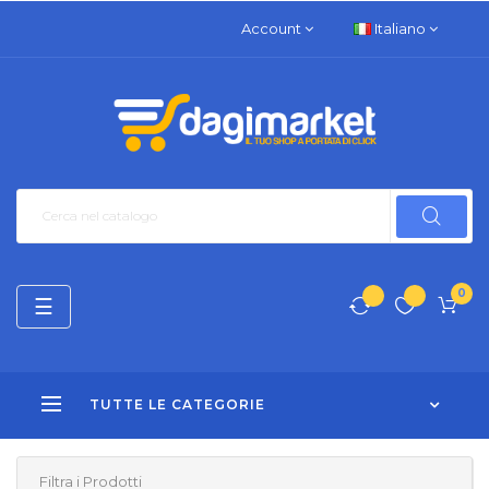
Account
Italiano
0
navigazione
☰
Toggle
TUTTE LE CATEGORIE
Filtra i Prodotti