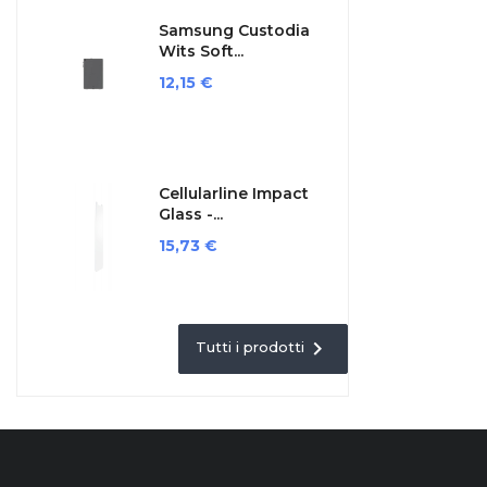
Samsung Custodia
Wits Soft...
Prezzo
12,15 €
Cellularline Impact
Glass -...
Prezzo
15,73 €

Tutti i prodotti