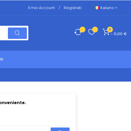
Il mio Account
/
Registrati
Italiano
0
- 0,00 €
TO
conveniente.