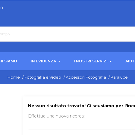
30
HI SIAMO
IN EVIDENZA
I NOSTRI SERVIZI
AIU
Home
/
Fotografia e Video
/
Accessori Fotografia
/
Paraluce
Nessun risultato trovato! Ci scusiamo per l'in
Effettua una nuova ricerca: