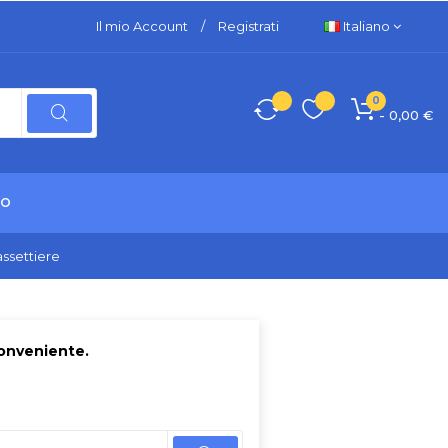
Il mio Account
/
Registrati
Italiano
0
- 0,00 €
TO
ssettiere
conveniente.