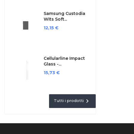
Samsung Custodia
Wits Soft...
Prezzo
12,15 €
Cellularline Impact
Glass -...
Prezzo
15,73 €

Tutti i prodotti