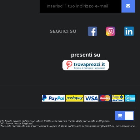
SEGUICI SU
mporto totale dovuto dal Consumatore € 1108. Decorrenza media della prima rata a 30 giorni.
000. Prima rata a 30 giorni.
ali, facendo riferimento alle Informazioni Europee di Base sul Credito ai Consumatori (IEBCC) nel percorso online.