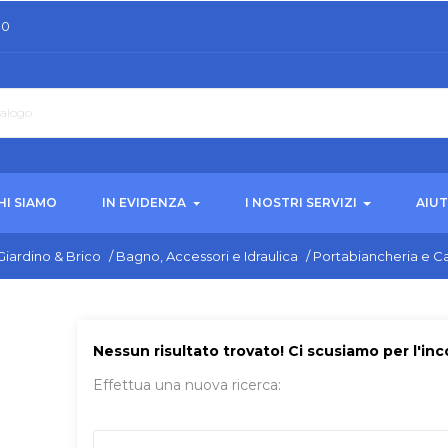
30
HI SIAMO
IN EVIDENZA
I NOSTRI SERVIZI
AIU
Giardino & Brico
/
Bagno, Accessori e Idraulica
/
Portabiancheria e Ca
Nessun risultato trovato! Ci scusiamo per l'in
Effettua una nuova ricerca: