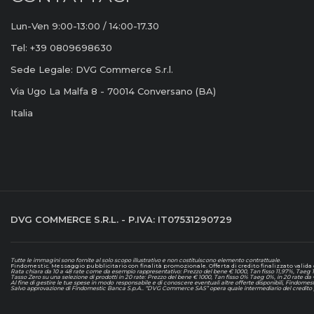
Lun-Ven 9:00-13:00 / 14:00-17.30
Tel: +39 0809698630
Sede Legale: DVG Commerce S.r.l.
Via Ugo La Malfa 8 - 70014 Conversano (BA)
Italia
DVG COMMERCE S.R.L. - P.IVA: IT07531290729
Tutte le immagini sono fornite al solo scopo illustrativo e non costituiscono elemento contrattuale
.
Findomestic. Messaggio pubblicitario con finalità promozionale. Offerta di credito finalizzato valida d
Rata chiara da 10 a 48 rate come da esempio rappresentativo: Prezzo del bene € 1000, Tan fisso 11,97%, Taeg 12,
Tasso Zero su una selezione di prodotti in 20 rate: Prezzo del bene € 1000, Tan fisso 0% Taeg 0%, in 20 rate da
Al fine di gestire le tue spese in modo responsabile e di conoscere eventuali altre offerte disponibili, Findomes
Salvo approvazione di Findomestic Banca S.p.A.. “DVG Commerce SAS” opera quale intermediario del credito p