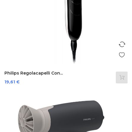
Philips Regolacapelli Con...
Prezzo
19,61 €