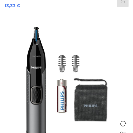
Prezzo
13,33 €