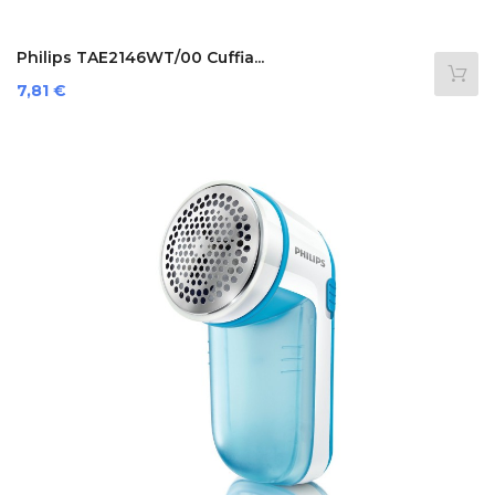
Philips TAE2146WT/00 Cuffia...
Prezzo
7,81 €