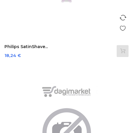
Philips SatinShave...
Prezzo
18,24 €