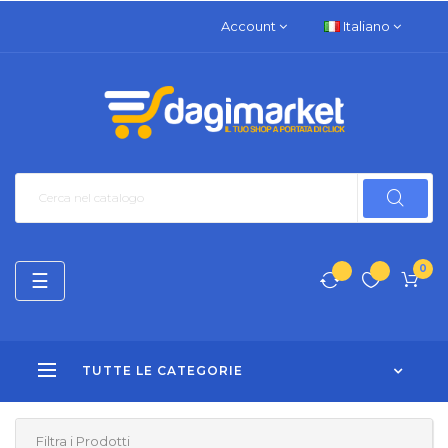
Account
Italiano
0
navigazione
☰
Toggle
TUTTE LE CATEGORIE
Filtra i Prodotti