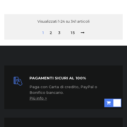
Visualizzati 1-24 su 341 articoli
1
2
3
15
PAGAMENTI SICURI AL 100%
Paga con Carta di credito, PayPal o
Bonifico bancario.
Più info >