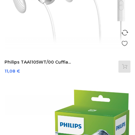
Philips TAA1105WT/00 Cuffia...
Prezzo
11,08 €