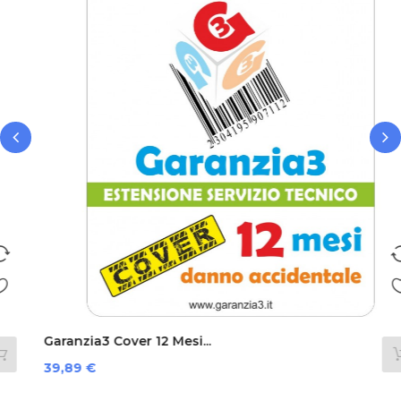
‹
›
Garanzia3 Cover 12 Mesi...
Prezzo
39,89 €