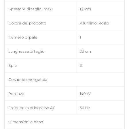
Spessore di taglio (max)
1,6 cm
Colore del prodotto
Alluminio, Rosso
Numero di pale
1
Lunghezza di taglio
23 cm
Spia
Sì
Gestione energetica
Potenza
140 W
Frequenza di ingresso AC
50 Hz
Dimensioni e peso