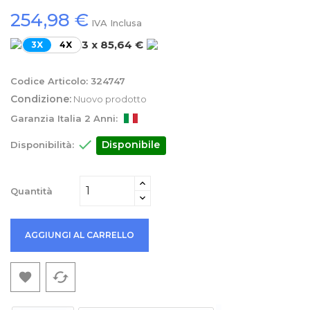
254,98 €
IVA Inclusa
3 x 85,64 €
3X
4X
Codice Articolo:
324747
Condizione:
Nuovo prodotto
Garanzia Italia 2 Anni:

Disponibile
Disponibilità:
Quantità
AGGIUNGI AL CARRELLO
cached
