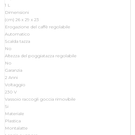
1 L
Dimensioni
(cm) 26 x 29 x 23
Erogazione del caffè regolabile
Automatico
Scalda tazza
No
Altezza del poggiatazza regolabile
No
Garanzia
2 Anni
Voltaggio
230 V
Vassoio raccogli goccia rimovibile
Si
Materiale
Plastica
Montalatte