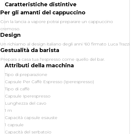
Caratteristiche distintive
Per gli amanti del cappuccino
Con la lancia a vapore potrai preparare un cappuccino
cremoso.
Design
Un richiamo al design italiano degli anni '60 firmato Luca Trazzi
Gestualità da barista
Prepara a casa tua l'espresso come quello del bar.
Attributi della macchina
Tipo di preparazione
Capsule Per Caffè Espresso (Iperespresso)
Tipo di caffè
Capsule Iperespresso
Lunghezza del cavo
1 m
Capacità capsule esauste
1 capsule
Capacità del serbatoio