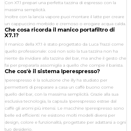
Con X7.1 prepari una perfetta tazzina di espresso con la
massima semplicità.
Inoltre con la lancia vapore puoi montare il latte per creare
un cappuccino morbido e cremoso o erogare acqua calda.
Che cosa ricorda il manico portafiltro di
X7.1?
Il manico della X7.1 è stato progettato da Luca Trazzi come
quello professionale: così non solo la tua tazzina non ha
niente da invidiare alla tazzina del bar, ma anche il gesto che
fai per prepararla assomiglia a quello che compie il barista.
Che cos'è il sistema Iperespresso?
Iperespresso è la soluzione che illy ha studiato per
permetterti di preparare a casa un caffè buono come
quello del bar, con la massima semplicità. Grazie alla sua
esclusiva tecnologia, la capsula Iperespresso estrae dal
caffè gli aromi più intensi. Le macchine Iperespresso sono
belle ed efficienti: ne esistono molti modelli diversi per
design, colore e funzionalità, progettate per adattarsi a ogni
tuo desiderio.