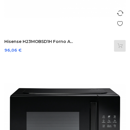
Hisense H23MOBSD1H Forno A...
Prezzo
96,06 €