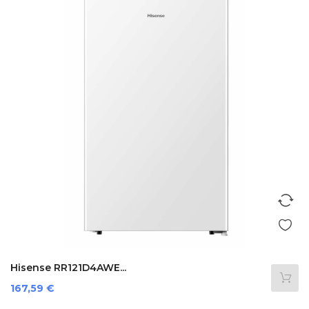
Hisense RR121D4AWE...
Prezzo
167,59 €