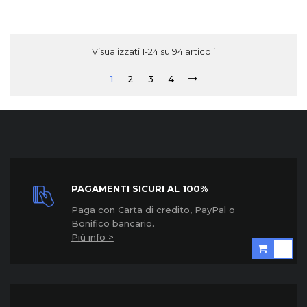
Visualizzati 1-24 su 94 articoli
1
2
3
4
PAGAMENTI SICURI AL 100%
Paga con Carta di credito, PayPal o
Bonifico bancario.
Più info >