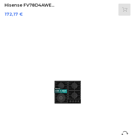
Hisense FV78D4AWE...
Prezzo
172,17 €