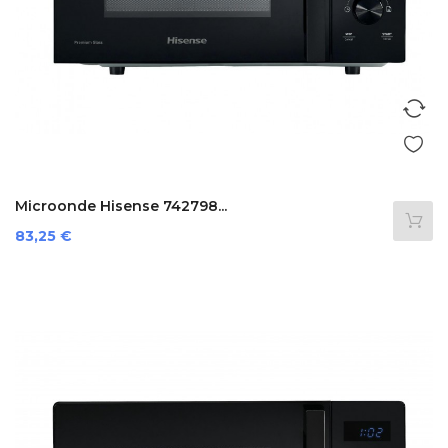
Microonde Hisense 742798...
Prezzo
83,25 €