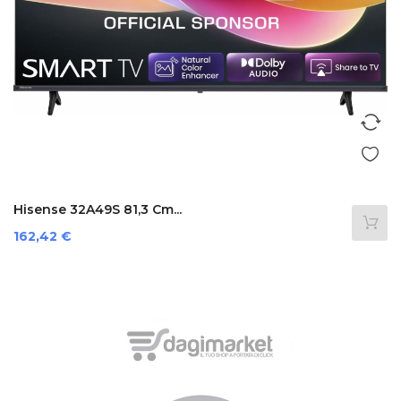
Hisense 32A49S 81,3 Cm...
Prezzo
162,42 €