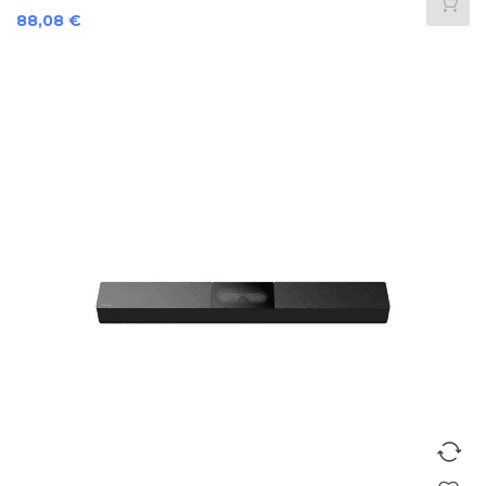
Prezzo
88,08 €