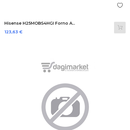
Hisense H25MOBS4HGI Forno A...
Prezzo
123,63 €