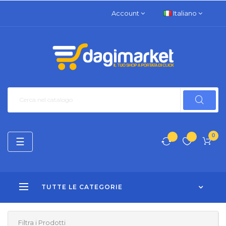
Account
Italiano
0
navigazione
☰
Toggle
TUTTE LE CATEGORIE
Filtra i Prodotti