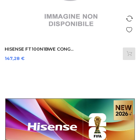
HISENSE FT100N1BWE CONG...
Prezzo
147,28 €