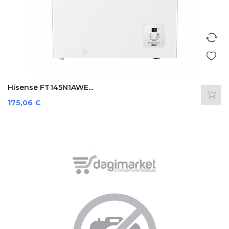
Hisense FT145N1AWE...
Prezzo
175,06 €