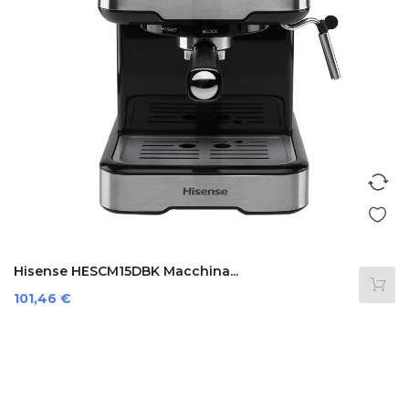
Hisense HESCM15DBK Macchina...
Prezzo
101,46 €