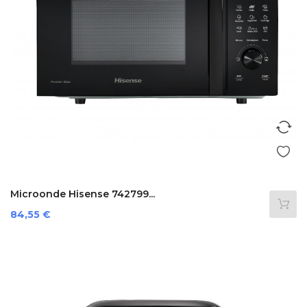
Microonde Hisense 742799...
Prezzo
84,55 €