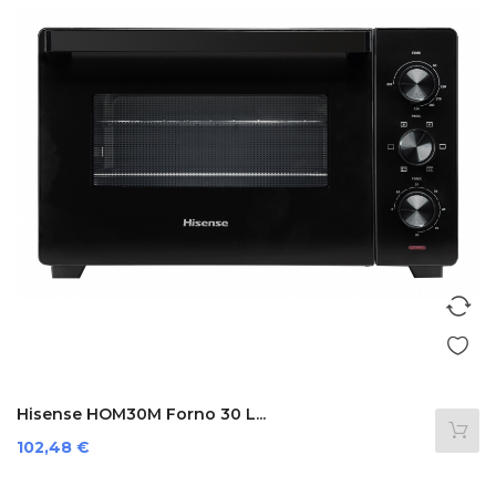
Hisense HOM30M Forno 30 L...
Prezzo
102,48 €