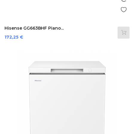
Hisense GG663BHF Piano...
Prezzo
172,25 €