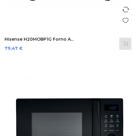
Hisense H20MOBP1G Forno A...
Prezzo
79,47 €