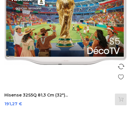
Hisense 32S5Q 81,3 Cm (32")...
Prezzo
191,27 €