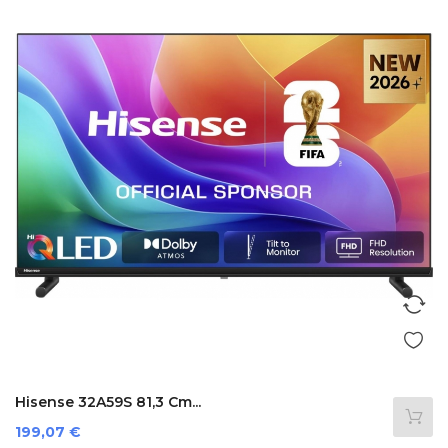
Hisense 32A59S 81,3 Cm...
Prezzo
199,07 €