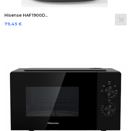
Hisense HAF1900D...
Prezzo
79,45 €