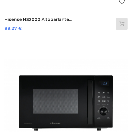
Hisense HS2000 Altoparlante...
Prezzo
88,27 €