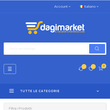
Account
Italiano
0
navigazione
☰
Toggle
TUTTE LE CATEGORIE
Filtra i Prodotti