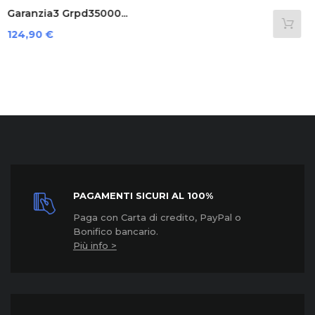
Garanzia3 Cover 12 Mesi...
Prezzo
39,89 €
PAGAMENTI SICURI AL 100%
Paga con Carta di credito, PayPal o
Bonifico bancario.
Più info >