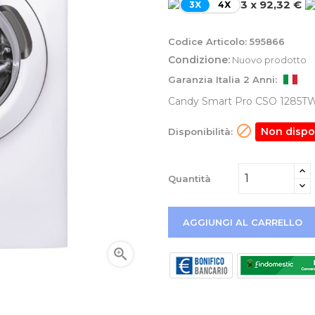
3 x 92,32 €
3X
4X
Codice Articolo:
595866
Condizione:
Nuovo prodotto
Garanzia Italia 2 Anni:
Candy Smart Pro CSO 1285TW4/1

Non dispo
Disponibilità:
Quantità
AGGIUNGI AL CARRELLO
