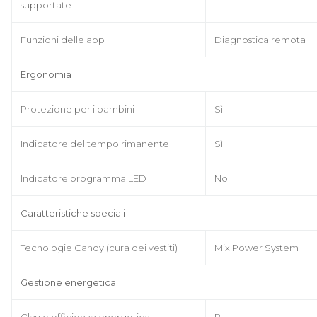
supportate
Funzioni delle app
Diagnostica remota
Ergonomia
Protezione per i bambini
Sì
Indicatore del tempo rimanente
Sì
Indicatore programma LED
No
Caratteristiche speciali
Tecnologie Candy (cura dei vestiti)
Mix Power System
Gestione energetica
Classe efficienza energetica
B