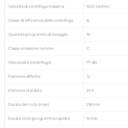
Velocità di centrifuga massima
1200 Giri/min
Classe di efficienza della centrifuga
B
Quantità programmi di lavaggio
16
Classe emissione rumore
C
Silenziosità (centrifuga)
77 dB
Partenza differita
Sì
Partenza ritardata
24 h
Durata del ciclo (max)
218 min
Durata ciclo (programma rapido)
14 min