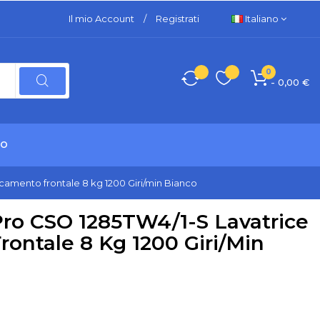
Il mio Account
/
Registrati
Italiano
0
- 0,00 €
TO
camento frontale 8 kg 1200 Giri/min Bianco
ro CSO 1285TW4/1-S Lavatrice
ontale 8 Kg 1200 Giri/min