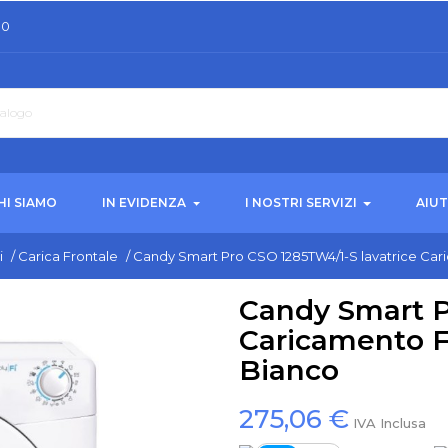
30
HI SIAMO
IN EVIDENZA
I NOSTRI SERVIZI
AIU
i
/
Carica Frontale
/
Candy Smart Pro CSO 1285TW4/1-S lavatrice Cari
Candy Smart P
Caricamento Fr
Bianco
275,06 €
IVA Inclusa