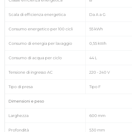
Scala di efficienza energetica
Da A a G
Consumo energetico per 100 cicli
55 kWh
Consumo di energia per lavaggio
0,55 kWh
Consumo di acqua per ciclo
44 L
Tensione di ingresso AC
220 - 240 V
Tipo di presa
Tipo F
Dimensioni e peso
Larghezza
600 mm
Profondità
530 mm