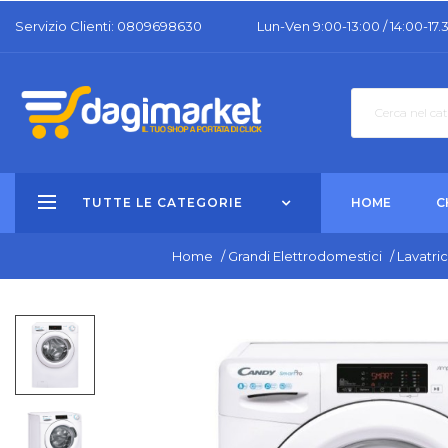
Servizio Clienti: 0809698630
Lun-Ven 9:00-13:00 / 14:00-17.
TUTTE LE CATEGORIE
HOME
C
Home
/
Grandi Elettrodomestici
/
Lavatric