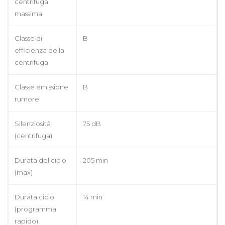
centrifuga
massima
Classe di
B
efficienza della
centrifuga
Classe emissione
B
rumore
Silenziosità
75 dB
(centrifuga)
Durata del ciclo
205 min
(max)
Durata ciclo
14 min
(programma
rapido)