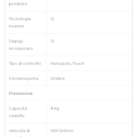
prodotto
Tecnologia
Sì
Inverter
Display
Sì
incorporato
Tipo di controllo
Manopola, Touch
Cerniera porta
Sinistra
Prestazione
Capacità
8 kg
cestello
Velocità di
1351 Giri/min