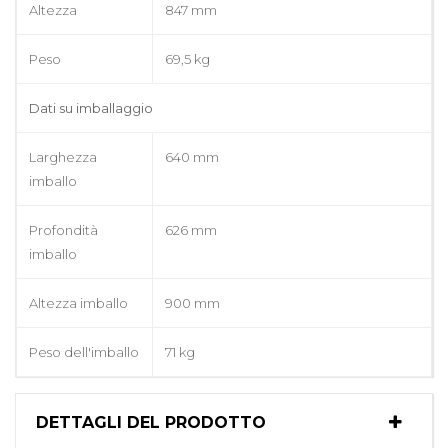
Altezza
847 mm
Peso
69,5 kg
Dati su imballaggio
Larghezza
640 mm
imballo
Profondità
626 mm
imballo
Altezza imballo
900 mm
Peso dell'imballo
71 kg
DETTAGLI DEL PRODOTTO