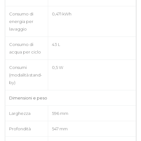
Consumo di
0,471 kWh
energia per
lavaggio
Consumo di
43 L
acqua per ciclo
Consumi
0,5 W
(modalità stand-
by)
Dimensioni e peso
Larghezza
596 mm
Profondità
547 mm