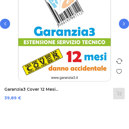
‹
›
Garanzia3 Cover 12 Mesi...
Prezzo
39,89 €