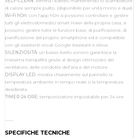
SELF-CLEAN:
elimina i batteri, mantenendo lo scambiatore
di calore sempre pulito. (disponibile per unità mono e dual)
Wi-Fi hOn:
con l'app hOn si possono controllare e gestire
tutti gli elettrodomestici smart Haier della propria casa, si
possono gestire tutte le funzioni base, di purificazione, di
pianificazione dal proprio smartphone ed è compatibile
con gli assistenti vocali Google Assistant e Alexa.
SILENZIOSITÀ:
un basso livello sonoro garantisce la
massima tranquillità grazie al design ottimizzato del
ventilatore, delle condotte dell’aria e del motore.
DISPLAY LED:
mostra chiaramente sul pannello la
temperatura ambiente in tempo reale o la temperatura
desiderata.
TIMER 24 ORE:
temporizzatore impostabile per 24 ore.
____
SPECIFICHE TECNICHE