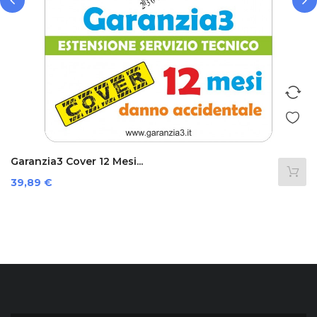
‹
›
Garanzia3 Cover 12 Mesi...
Prezzo
39,89 €