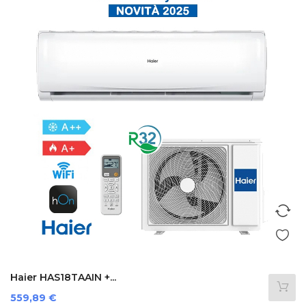
Haier HAS18TAAIN +...
Prezzo
559,89 €