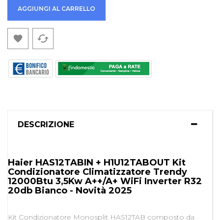
AGGIUNGI AL CARRELLO
cached

DESCRIZIONE
Haier HAS12TABIN + H1U12TABOUT Kit
Condizionatore Climatizzatore Trendy
12000Btu 3,5Kw A++/A+ WiFi Inverter R32
20db Bianco - Novità 2025
Kit Condizionatore Monosplit HAS12TAB composto da