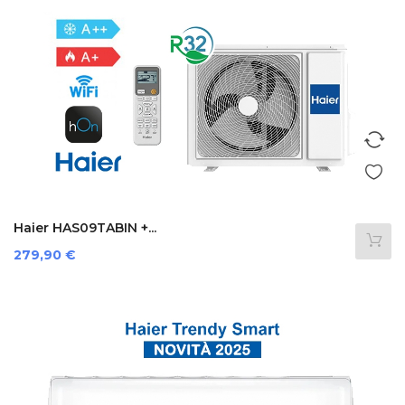
Haier HAS09TABIN +...
Prezzo
279,90 €