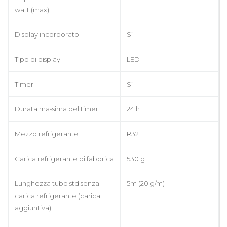
watt (max)
Display incorporato
Sì
Tipo di display
LED
Timer
Sì
Durata massima del timer
24 h
Mezzo refrigerante
R32
Carica refrigerante di fabbrica
530 g
Lunghezza tubo std senza
5m (20 g/m)
carica refrigerante (carica
aggiuntiva)