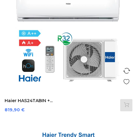
Haier HAS24TABIN +...
Prezzo
819,90 €