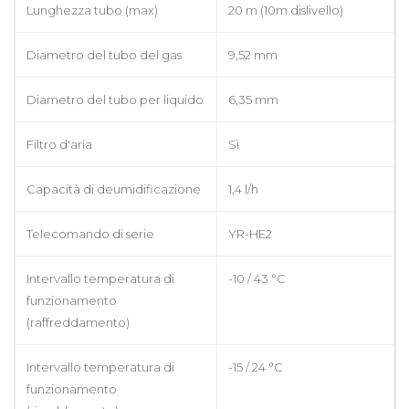
Lunghezza tubo (max)
20 m (10m dislivello)
Diametro del tubo del gas
9,52 mm
Diametro del tubo per liquido
6,35 mm
Filtro d'aria
Sì
Capacità di deumidificazione
1,4 l/h
Telecomando di serie
YR-HE2
Intervallo temperatura di
-10 / 43 °C
funzionamento
(raffreddamento)
Intervallo temperatura di
-15 / 24 °C
funzionamento