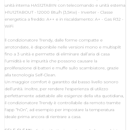
unità interna HAS12TABIN con telecomando e unità esterna
H1U12TABOUT - 12000 Btu/h (3,5Kw) - Inverter - Classe
energetica a freddo: A++ e in riscaldamento: A+ - Gas R32 -
WiFi
ll condizionatore Trendy, dalle forme compatte e
arrotondate, è disponibile nelle versioni mono e multisplit
fino a 3 unità e permette di eliminare dall’aria di casa
l’umidità e le impurità che possono causare la
proliferazione di batteri e muffe sullo scambiatore, grazie
alla tecnologia Self-Clean.
Un maggior comfort è garantito dal basso livello sonoro
dell’unità. Inoltre, per rendere l'esperienza di utilizzo
perfettamente adattabile alle esigenze della vita quotidiana,
il condizionatore Trendy è controllabile da remoto tramite
l'app “hOn”, ad esempio per impostare la temperatura
ideale prima ancora di rientrare a casa.