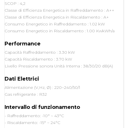
SCOP : 4,2
Classe di Efficienza Energetica in Raffreddamento : A++
Classe di Efficienza Energetica in Riscaldamento : A+
Consumo Energetico in Raffreddamento : 1.02 kW
Consumo Energetico in Riscaldamento : 1.00 KwkWh/a
Performance
Capacità Raffreddamento : 3.30 kW
Capacità Riscaldamento : 3.70 kW
Livello Pressione sonora Unità Interna : 38/30/20 dB(A)
Dati Elettrici
Alimentazione (V,Hz, Ø) : 220~240/50/1
Gas refrigerante : R32
Intervallo di funzionamento
- Raffreddamento: -10° ~ 43°C
- Riscaldamento: -15° ~ 24°C