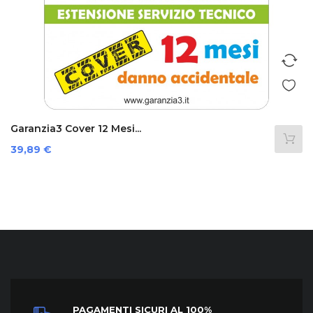
Garanzia3 Cover 12 Mesi...
Prezzo
39,89 €
PAGAMENTI SICURI AL 100%