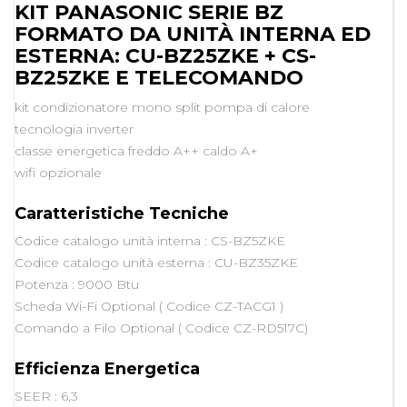
KIT PANASONIC SERIE BZ
FORMATO DA UNITÀ INTERNA ED
ESTERNA: CU-BZ25ZKE + CS-
BZ25ZKE E TELECOMANDO
kit condizionatore mono split pompa di calore
tecnologia inverter
classe energetica freddo A++ caldo A+
wifi opzionale
Caratteristiche Tecniche
Codice catalogo unità interna : CS-BZ5ZKE
Codice catalogo unità esterna : CU-BZ35ZKE
Potenza : 9000 Btu
Scheda Wi-Fi Optional ( Codice CZ-TACG1 )
Comando a Filo Optional ( Codice CZ-RD517C)
Efficienza Energetica
SEER : 6,3