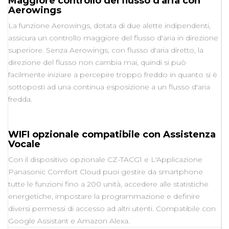
Maggiore controllo del flusso d'aria con
Aerowings
La funzione Aerowings, dotata di due alette indipendenti,
assicura un controllo maggiore del flusso d'aria in direzione
superiore. Senza Aerowings, con flusso d'aria diretto, la
direzione del flusso non cambia mai, quindi si può
facilmente iniziare a percepire troppo freddo in quanto si è
sottoposti ad una continua esposizione a un flusso d'aria
fredda.
WIFI opzionale compatibile con Assistenza
Vocale
Con il dispositivo opzionale CZ-TACG1 e L'Applicazione
Panasonic Comfort Cloud puoi gestire da smartphone
tutte le funzioni fino a 200 unità, accedere alle statistiche
energetiche, impostare la programmazione e definire
diversi permessi di accesso ad altri utenti. Compatibile con
Google Assistant e Amazon Alexa.