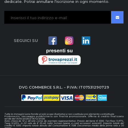
dedicate. Potrai annullare l'iscrizione in ogni momento.
SEGUICI SU
DVG COMMERCE S.R.L. - P.IVA: IT07531290729
Tutte le immagini sono fornite al solo scopo illustrativo e non costituiscono elemento contrattuale
.
Findomestic. Messaggio pubblicitario con finalità promozionale. Offerta di credito finalizzato
valida dal 01/01/2026 al 31/12/2026.
Rata chiara da 10 a 48 rate come da esempio rappresentativo: Prezzo del bene € 1000, Tan fisso 11,97%,
Taeg 12,65%, in 20 rate da € 55,40, tutto incluso (spese e costi accessori azzerati). Importo totale del
credito € 1000. Importo totale dovuto dal Consumatore € 1108. Decorrenza media della prima rata a 30
giorni.