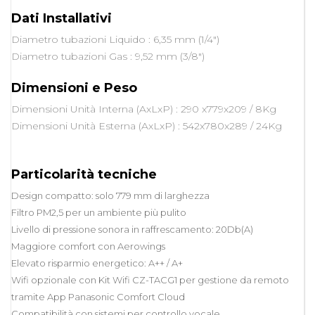
Dati Installativi
Diametro tubazioni Liquido : 6,35 mm (1/4")
Diametro tubazioni Gas : 9,52 mm (3/8")
Dimensioni e Peso
Dimensioni Unità Interna (AxLxP) : 290 x779x209 / 8Kg
Dimensioni Unità Esterna (AxLxP) : 542x780x289 / 24Kg
Particolarità tecniche
Design compatto: solo 779 mm di larghezza
Filtro PM2,5 per un ambiente più pulito
Livello di pressione sonora in raffrescamento: 20Db(A)
Maggiore comfort con Aerowings
Elevato risparmio energetico: A++ / A+
Wifi opzionale con Kit Wifi CZ-TACG1 per gestione da remoto
tramite App Panasonic Comfort Cloud
Compatibilità con sistemi per controllo vocale