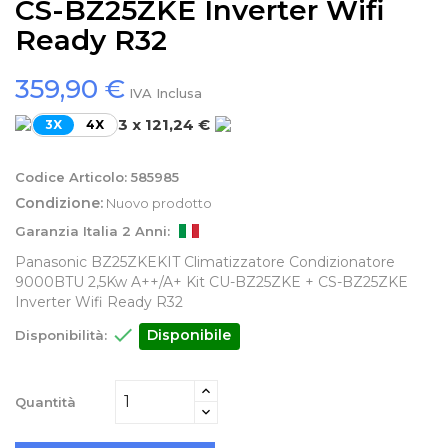
CS-BZ25ZKE Inverter Wifi
Ready R32
359,90 €
IVA Inclusa
3 x 121,24 €
3X
4X
Codice Articolo:
585985
Condizione:
Nuovo prodotto
Garanzia Italia 2 Anni:
Panasonic BZ25ZKEKIT Climatizzatore Condizionatore
9000BTU 2,5Kw A++/A+ Kit CU-BZ25ZKE + CS-BZ25ZKE
Inverter Wifi Ready R32

Disponibile
Disponibilità:
Quantità