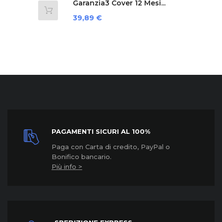
Garanzia3 Cover 12 Mesi...
Prezzo
39,89 €
PAGAMENTI SICURI AL 100%
Paga con Carta di credito, PayPal o
Bonifico bancario.
Più info >