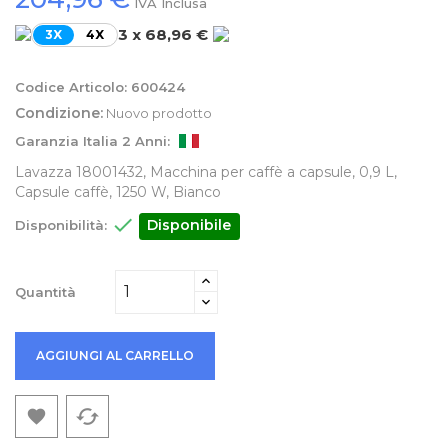
IVA Inclusa
3 x 68,96 €
3X
4X
Codice Articolo:
600424
Condizione:
Nuovo prodotto
Garanzia Italia 2 Anni:
Lavazza 18001432, Macchina per caffè a capsule, 0,9 L,
Capsule caffè, 1250 W, Bianco

Disponibile
Disponibilità:
Quantità
AGGIUNGI AL CARRELLO
cached
