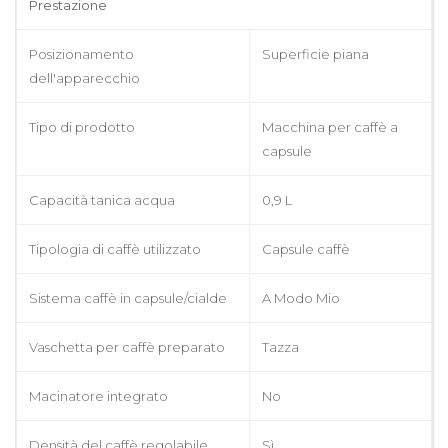
Prestazione
Posizionamento
Superficie piana
dell'apparecchio
Tipo di prodotto
Macchina per caffè a
capsule
Capacità tanica acqua
0,9 L
Tipologia di caffè utilizzato
Capsule caffè
Sistema caffè in capsule/cialde
A Modo Mio
Vaschetta per caffè preparato
Tazza
Macinatore integrato
No
Densità del caffè regolabile
Sì