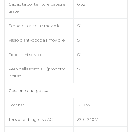
Capacità contenitore capsule
6 pz
usate
Serbatoio acqua rimovibile
Sì
Vassoio anti-goccia rimovibile
Sì
Piedini antiscivolo
Sì
Peso della scatola F (prodotto
Sì
incluso)
Gestione energetica
Potenza
1250 W
Tensione di ingresso AC
220 - 240 V