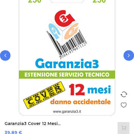
‹
›
Garanzia3 Cover 12 Mesi...
Prezzo
39,89 €