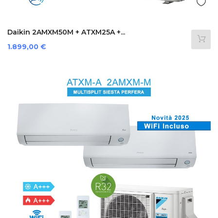
Daikin 2AMXM50M + ATXM25A +...
Prezzo
1.899,00 €