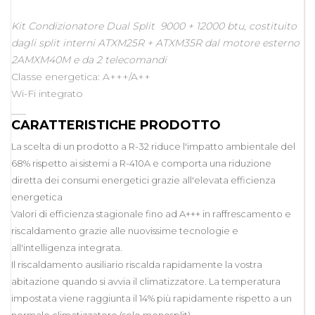
Kit Condizionatore Dual Split
9000 + 12000 btu, costituito
dagli split interni
ATXM25R +
ATXM35R
dal motore esterno
2AMXM40M e da 2 telecomandi
Classe energetica: A+++/A++
Wi-Fi integrato
___
CARATTERISTICHE PRODOTTO
La scelta di un prodotto a R-32 riduce l'impatto ambientale del
68% rispetto ai sistemi a R-410A e comporta una riduzione
diretta dei consumi energetici grazie all'elevata efficienza
energetica
Valori di efficienza stagionale fino ad A+++ in raffrescamento e
riscaldamento grazie alle nuovissime tecnologie e
all'intelligenza integrata.
Il riscaldamento ausiliario riscalda rapidamente la vostra
abitazione quando si avvia il climatizzatore. La temperatura
impostata viene raggiunta il 14% più rapidamente rispetto a un
normale climatizzatore (solo monosplit)