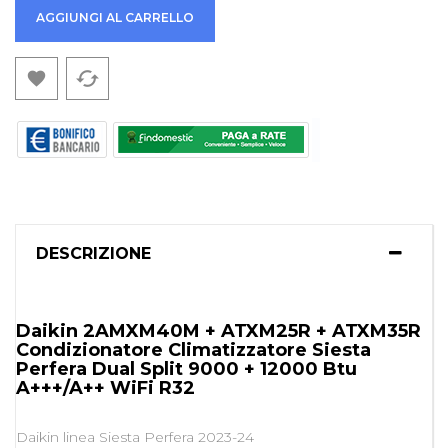
AGGIUNGI AL CARRELLO
cached

DESCRIZIONE
Daikin 2AMXM40M + ATXM25R + ATXM35R
Condizionatore Climatizzatore Siesta
Perfera Dual Split 9000 + 12000 Btu
A+++/A++ WiFi R32
Daikin linea Siesta Perfera 2023-24