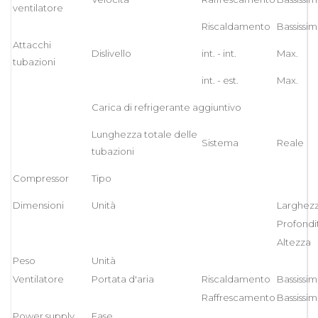
ventilatore
Riscaldamento
Bassissi
Attacchi
Dislivello
int. - int.
Max.
tubazioni
int. - est.
Max.
Carica di refrigerante aggiuntivo
Lunghezza totale delle
Sistema
Reale
tubazioni
Compressor
Tipo
Dimensioni
Unità
Larghez
Profondit
Altezza
Peso
Unità
Ventilatore
Portata d'aria
Riscaldamento
Bassissi
Raffrescamento
Bassissi
Power supply
Fase