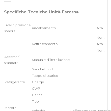
Specifiche Tecniche Unità Esterna
Livello pressione
Riscaldamento
Alta
sonora
Nom.
Raffrescamento
Alta
Nom.
Accessori
Manuale di installazione
standard
Sacchetto viti
Tappo di scarico
Refrigerante
Charge
GWP
Carica
Tipo
Motore
Velocità
Raffrescamento
Bassissi