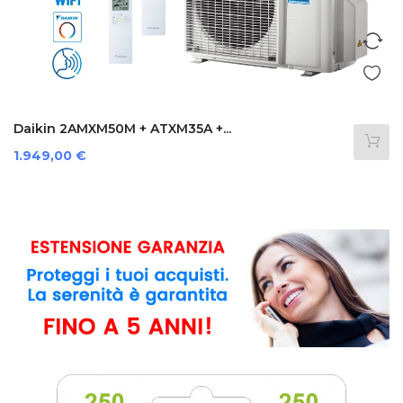
Daikin 2AMXM50M + ATXM35A +...
Prezzo
1.949,00 €