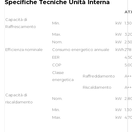
Specifiche Tecniche Unità Interna
AT
Capacità di
Min.
kW
1.30
Raffrescamento
Max.
kW
3.2
Nom.
kW
2.5
Efficienza nominale
Consumo energetico annuale
kWh
278
EER
4.5
COP
5.0
Classe
Raffreddamento
A++
energetica
Riscaldamento
A++
Capacità di
Nom.
kW
2.8
riscaldamento
Min.
kW
1.30
Max.
kW
4.7
____