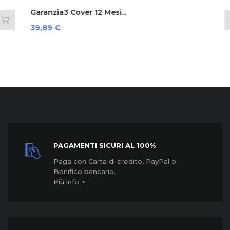
Garanzia3 Cover 12 Mesi...
Prezzo
39,89 €
PAGAMENTI SICURI AL 100%
Paga con Carta di credito, PayPal o
Bonifico bancario.
Più info >